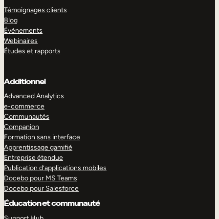
Témoignages clients
Blog
Événements
Webinaires
Études et rapports
Additionnel
Advanced Analytics
e-commerce
Communautés
Companion
Formation sans interface
Apprentissage gamifié
Entreprise étendue
Publication d’applications mobiles
Docebo pour MS Teams
Docebo pour Salesforce
Éducation et communauté
Support Hub