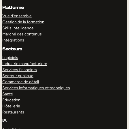
Platforme
Vue d’ensemble
Gestion de la formation
Skills Intelligence
Marché des contenus
Intégrations
Secteurs
Logiciels
Industrie manufacturiere
Services financiers
Secteur publique
Commerce de détail
Services informatiques et techniques
Santé
Éducation
Hôtellerie
Restaurants
IA