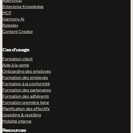
AgentHub
Enterprise Knowledge
MCP
Harmony AI
Roleplay
Content Creator
Cas d’usage
Formation client
Aide à la vente
Onboarding des employés
Formation des employés
Formation à la conformité
Formation des partenaires
Formation des adhérents
Formation première ligne
Planification des effectifs
Upskilling & reskilling
Mobilité interne
Resources