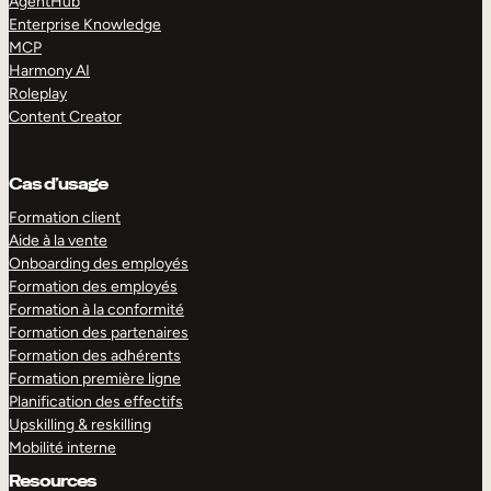
AgentHub
Enterprise Knowledge
MCP
Harmony AI
Roleplay
Content Creator
Cas d’usage
Formation client
Aide à la vente
Onboarding des employés
Formation des employés
Formation à la conformité
Formation des partenaires
Formation des adhérents
Formation première ligne
Planification des effectifs
Upskilling & reskilling
Mobilité interne
Resources