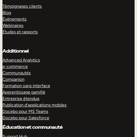
Témoignages clients
Blog
Événements
Webinaires
Études et rapports
Additionnel
Advanced Analytics
e-commerce
Communautés
Companion
Formation sans interface
Apprentissage gamifié
Entreprise étendue
Publication d’applications mobiles
Docebo pour MS Teams
Docebo pour Salesforce
Éducation et communauté
Support Hub