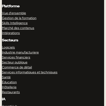
Platforme
Vue d’ensemble
Gestion de la formation
Skills Intelligence
Marché des contenus
Intégrations
Secteurs
Logiciels
Industrie manufacturiere
Services financiers
Secteur publique
Commerce de détail
Services informatiques et techniques
Santé
Éducation
Hôtellerie
Restaurants
IA