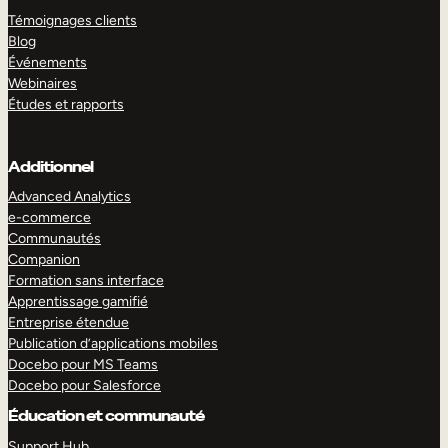
Témoignages clients
Blog
Événements
Webinaires
Études et rapports
Additionnel
Advanced Analytics
e-commerce
Communautés
Companion
Formation sans interface
Apprentissage gamifié
Entreprise étendue
Publication d’applications mobiles
Docebo pour MS Teams
Docebo pour Salesforce
Éducation et communauté
Support Hub