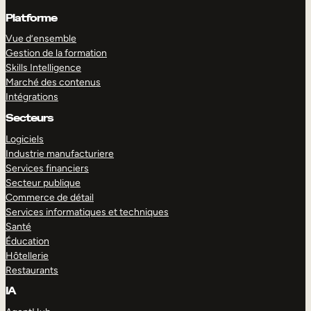
Platforme
Vue d’ensemble
Gestion de la formation
Skills Intelligence
Marché des contenus
Intégrations
Secteurs
Logiciels
Industrie manufacturiere
Services financiers
Secteur publique
Commerce de détail
Services informatiques et techniques
Santé
Éducation
Hôtellerie
Restaurants
IA