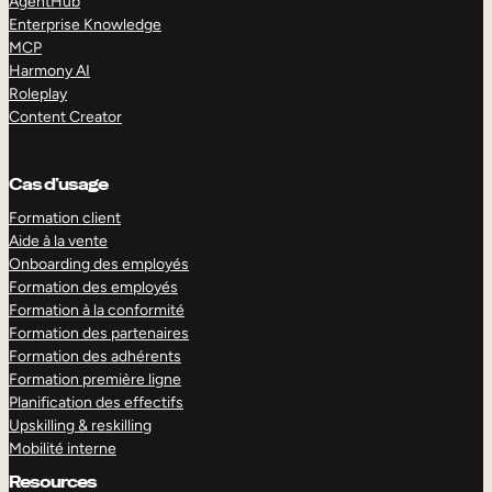
AgentHub
Enterprise Knowledge
MCP
Harmony AI
Roleplay
Content Creator
Cas d’usage
Formation client
Aide à la vente
Onboarding des employés
Formation des employés
Formation à la conformité
Formation des partenaires
Formation des adhérents
Formation première ligne
Planification des effectifs
Upskilling & reskilling
Mobilité interne
Resources