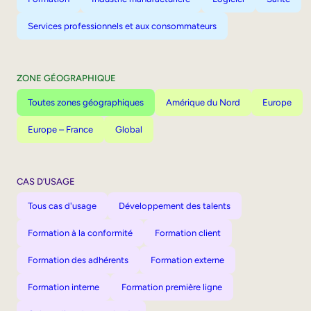
Services professionnels et aux consommateurs
ZONE GÉOGRAPHIQUE
Toutes zones géographiques
Amérique du Nord
Europe
Europe – France
Global
CAS D’USAGE
Tous cas d'usage
Développement des talents
Formation à la conformité
Formation client
Formation des adhérents
Formation externe
Formation interne
Formation première ligne