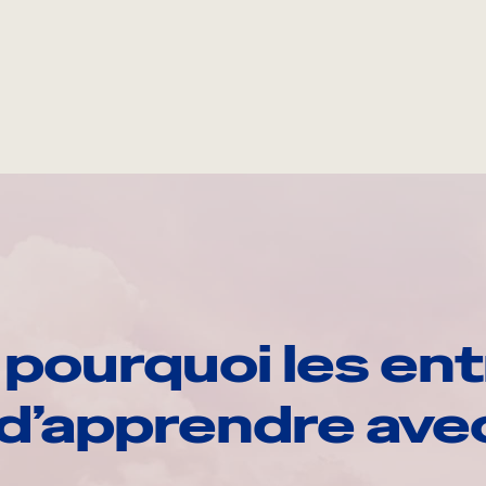
pourquoi les ent
d’apprendre av