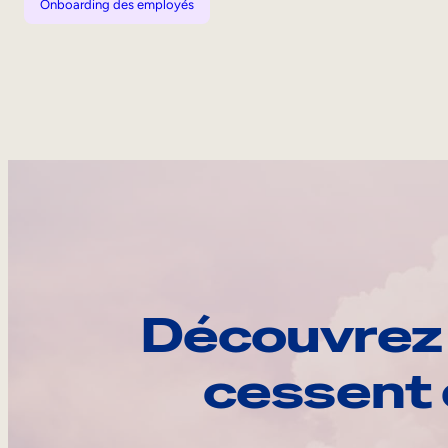
Onboarding des employés
Découvrez 
cessent 