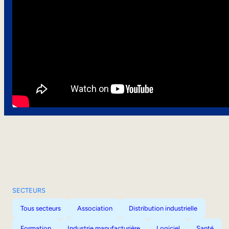
SECTEURS
Tous secteurs
Association
Distribution industrielle
Formation
Industrie manufacturière
Logiciel
Santé