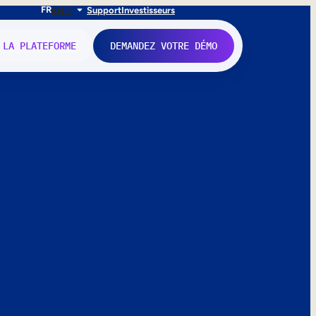
FR
EN
IT
Support
Investisseurs
 LA PLATEFORME
DEMANDEZ VOTRE DÉMO
nne.