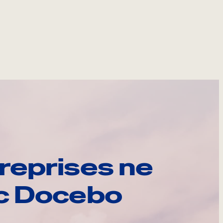
reprises ne
ec Docebo