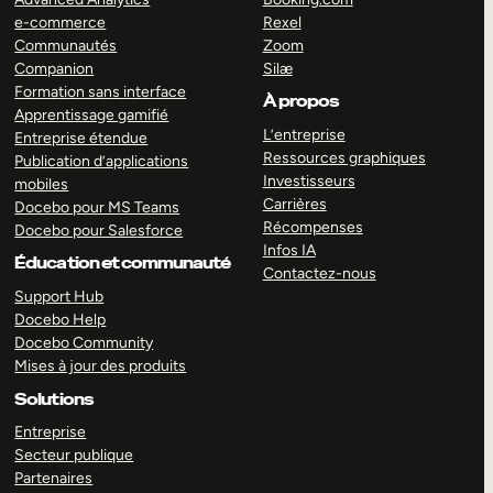
e-commerce
Rexel
Communautés
Zoom
Companion
Silæ
Formation sans interface
À propos
Apprentissage gamifié
L’entreprise
Entreprise étendue
Ressources graphiques
Publication d’applications
Investisseurs
mobiles
Carrières
Docebo pour MS Teams
Récompenses
Docebo pour Salesforce
Infos IA
Éducation et communauté
Contactez-nous
Support Hub
Docebo Help
Docebo Community
Mises à jour des produits
Solutions
Entreprise
Secteur publique
Partenaires