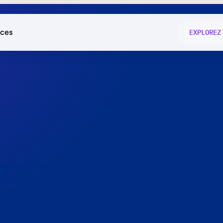
ces
EXPLOREZ
és
on fonctio
té
e
 preuve.