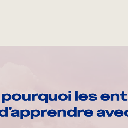
pourquoi les ent
d’apprendre av