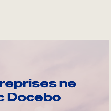
reprises ne
ec Docebo