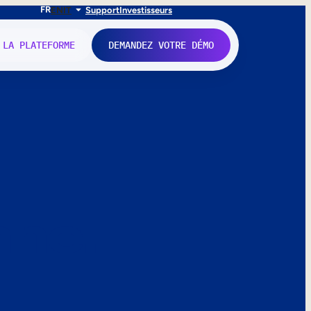
FR
EN
IT
Support
Investisseurs
 LA PLATEFORME
DEMANDEZ VOTRE DÉMO
nne.