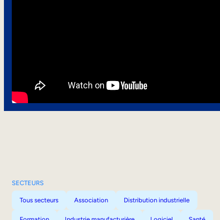
SECTEURS
Tous secteurs
Association
Distribution industrielle
Formation
Industrie manufacturière
Logiciel
Santé