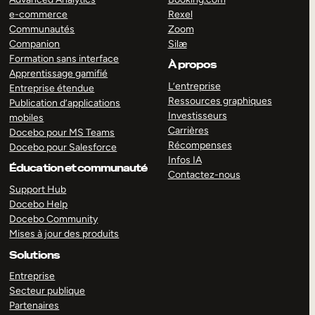
e-commerce
Rexel
Communautés
Zoom
Companion
Silæ
Formation sans interface
À propos
Apprentissage gamifié
L’entreprise
Entreprise étendue
Ressources graphiques
Publication d’applications
Investisseurs
mobiles
Carrières
Docebo pour MS Teams
Récompenses
Docebo pour Salesforce
Infos IA
Éducation et communauté
Contactez-nous
Support Hub
Docebo Help
Docebo Community
Mises à jour des produits
Solutions
Entreprise
Secteur publique
Partenaires