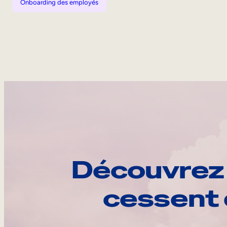
Onboarding des employés
Découvrez 
cessent 