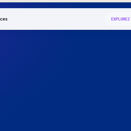
ces
EXPLOREZ
és
on fonctio
té
e
 preuve.