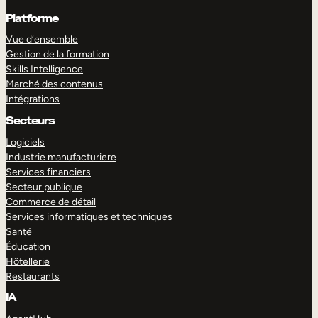
Platforme
Vue d’ensemble
Gestion de la formation
Skills Intelligence
Marché des contenus
Intégrations
Secteurs
Logiciels
Industrie manufacturiere
Services financiers
Secteur publique
Commerce de détail
Services informatiques et techniques
Santé
Éducation
Hôtellerie
Restaurants
IA