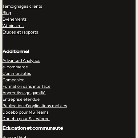
Témoignages clients
Blog
Événements
Webinaires
Études et rapports
Additionnel
Advanced Analytics
e-commerce
Communautés
Companion
Formation sans interface
Apprentissage gamifié
Entreprise étendue
Publication d’applications mobiles
Docebo pour MS Teams
Docebo pour Salesforce
Éducation et communauté
Support Hub