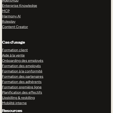
AgentHub
Enterprise Knowledge
MCP
Harmony AI
Roleplay
Content Creator
Cas d’usage
Formation client
Aide à la vente
Onboarding des employés
Formation des employés
Formation à la conformité
Formation des partenaires
Formation des adhérents
Formation première ligne
Planification des effectifs
Upskilling & reskilling
Mobilité interne
Resources