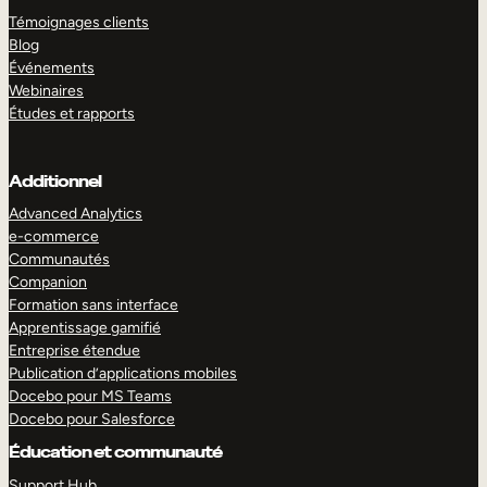
Témoignages clients
Blog
Événements
Webinaires
Études et rapports
Additionnel
Advanced Analytics
e-commerce
Communautés
Companion
Formation sans interface
Apprentissage gamifié
Entreprise étendue
Publication d’applications mobiles
Docebo pour MS Teams
Docebo pour Salesforce
Éducation et communauté
Support Hub