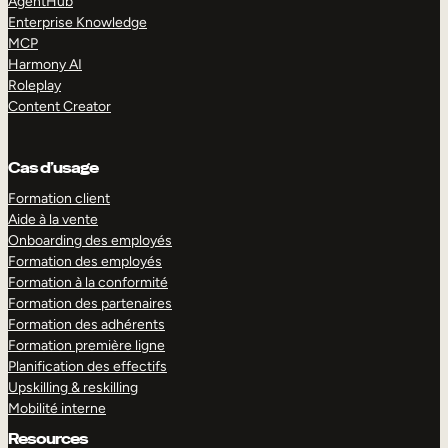
AgentHub
Enterprise Knowledge
MCP
Harmony AI
Roleplay
Content Creator
Cas d’usage
Formation client
Aide à la vente
Onboarding des employés
Formation des employés
Formation à la conformité
Formation des partenaires
Formation des adhérents
Formation première ligne
Planification des effectifs
Upskilling & reskilling
Mobilité interne
Resources