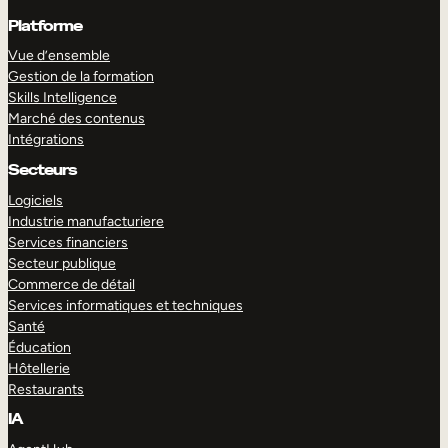
Platforme
Vue d’ensemble
Gestion de la formation
Skills Intelligence
Marché des contenus
Intégrations
Secteurs
Logiciels
Industrie manufacturiere
Services financiers
Secteur publique
Commerce de détail
Services informatiques et techniques
Santé
Éducation
Hôtellerie
Restaurants
IA