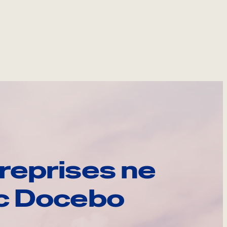
reprises ne
ec Docebo