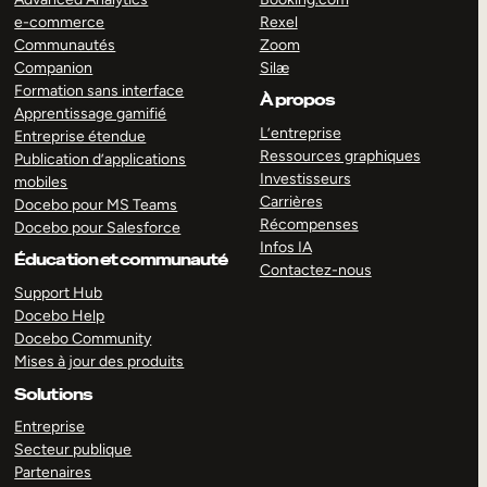
e-commerce
Rexel
Communautés
Zoom
Companion
Silæ
Formation sans interface
À propos
Apprentissage gamifié
L’entreprise
Entreprise étendue
Ressources graphiques
Publication d’applications
Investisseurs
mobiles
Carrières
Docebo pour MS Teams
Récompenses
Docebo pour Salesforce
Infos IA
Éducation et communauté
Contactez-nous
Support Hub
Docebo Help
Docebo Community
Mises à jour des produits
Solutions
Entreprise
Secteur publique
Partenaires