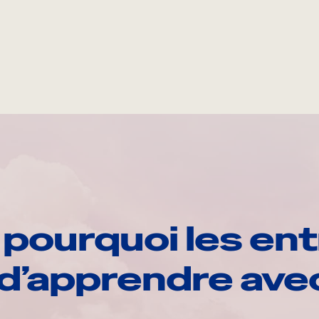
pourquoi les ent
d’apprendre av