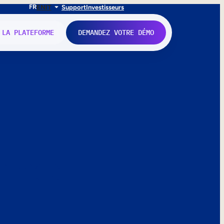
FR
EN
IT
Support
Investisseurs
 LA PLATEFORME
DEMANDEZ VOTRE DÉMO
nne.