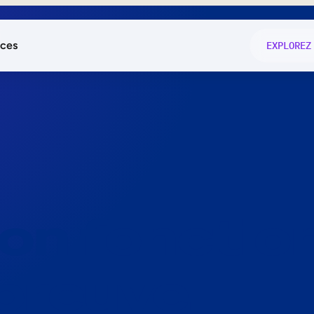
ces
EXPLOREZ
és
on fonctio
té
e
 preuve.