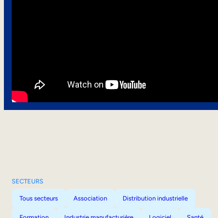
SECTEURS
Tous secteurs
Association
Distribution industrielle
Formation
Industrie manufacturière
Logiciel
Santé