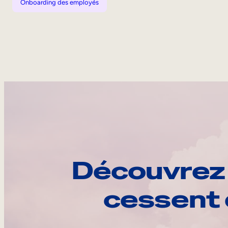
Onboarding des employés
Découvrez 
cessent 