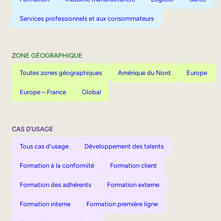
Services professionnels et aux consommateurs
ZONE GÉOGRAPHIQUE
Toutes zones géographiques
Amérique du Nord
Europe
Europe – France
Global
CAS D’USAGE
Tous cas d'usage
Développement des talents
Formation à la conformité
Formation client
Formation des adhérents
Formation externe
Formation interne
Formation première ligne