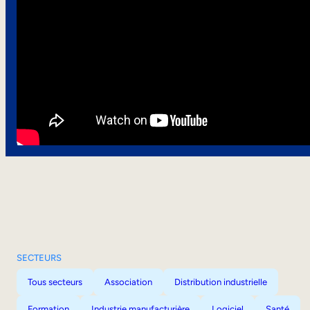
SECTEURS
Tous secteurs
Association
Distribution industrielle
Formation
Industrie manufacturière
Logiciel
Santé