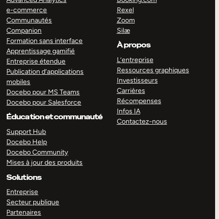
e-commerce
Rexel
Communautés
Zoom
Companion
Silæ
Formation sans interface
À propos
Apprentissage gamifié
L’entreprise
Entreprise étendue
Ressources graphiques
Publication d’applications
Investisseurs
mobiles
Carrières
Docebo pour MS Teams
Récompenses
Docebo pour Salesforce
Infos IA
Éducation et communauté
Contactez-nous
Support Hub
Docebo Help
Docebo Community
Mises à jour des produits
Solutions
Entreprise
Secteur publique
Partenaires