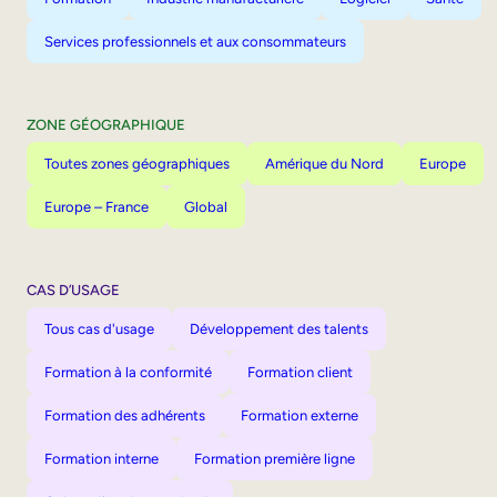
Services professionnels et aux consommateurs
ZONE GÉOGRAPHIQUE
Toutes zones géographiques
Amérique du Nord
Europe
Europe – France
Global
CAS D’USAGE
Tous cas d'usage
Développement des talents
Formation à la conformité
Formation client
Formation des adhérents
Formation externe
Formation interne
Formation première ligne