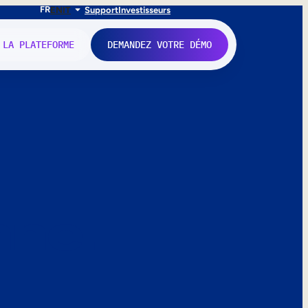
FR
EN
IT
Support
Investisseurs
 LA PLATEFORME
DEMANDEZ VOTRE DÉMO
nne.