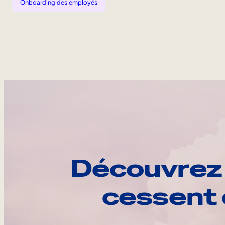
Onboarding des employés
Découvrez 
cessent 