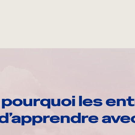
pourquoi les ent
d’apprendre av