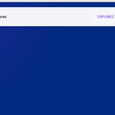
ces
EXPLOREZ
és
on fonctio
té
e
 preuve.