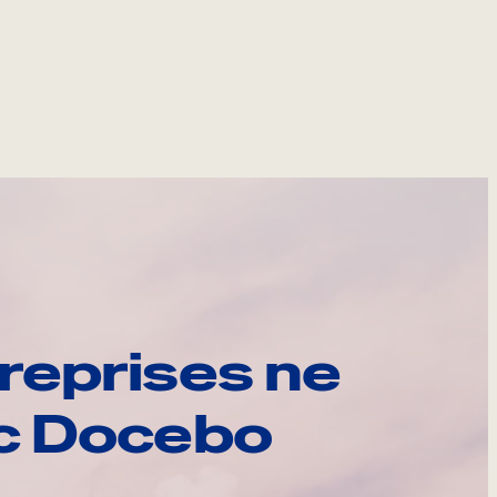
reprises ne
ec Docebo