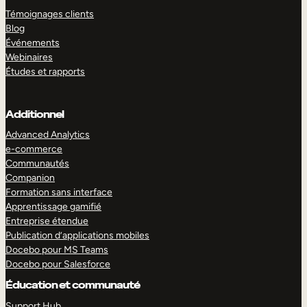
Témoignages clients
Blog
Événements
Webinaires
Études et rapports
Additionnel
Advanced Analytics
e-commerce
Communautés
Companion
Formation sans interface
Apprentissage gamifié
Entreprise étendue
Publication d’applications mobiles
Docebo pour MS Teams
Docebo pour Salesforce
Éducation et communauté
Support Hub