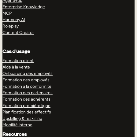
AgentHub
Enterprise Knowledge
MCP
Harmony AI
Roleplay
Content Creator
Cas d’usage
Formation client
Aide à la vente
Onboarding des employés
Formation des employés
Formation à la conformité
Formation des partenaires
Formation des adhérents
Formation première ligne
Planification des effectifs
Upskilling & reskilling
Mobilité interne
Resources