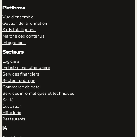
Platforme
Vue d’ensemble
Gestion de la formation
Skills Intelligence
Marché des contenus
Intégrations
Secteurs
Logiciels
Industrie manufacturiere
Services financiers
Secteur publique
Commerce de détail
Services informatiques et techniques
Santé
Éducation
Hôtellerie
Restaurants
IA