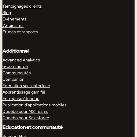
Témoignages clients
Blog
Événements
Webinaires
Études et rapports
Additionnel
Advanced Analytics
e-commerce
Communautés
Companion
Formation sans interface
Apprentissage gamifié
Entreprise étendue
Publication d’applications mobiles
Docebo pour MS Teams
Docebo pour Salesforce
Éducation et communauté
Support Hub