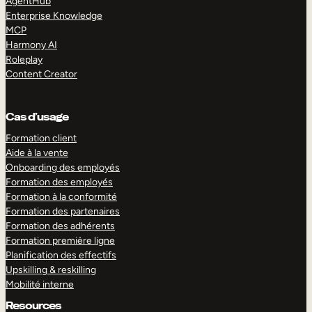
AgentHub
Enterprise Knowledge
MCP
Harmony AI
Roleplay
Content Creator
Cas d’usage
Formation client
Aide à la vente
Onboarding des employés
Formation des employés
Formation à la conformité
Formation des partenaires
Formation des adhérents
Formation première ligne
Planification des effectifs
Upskilling & reskilling
Mobilité interne
Resources