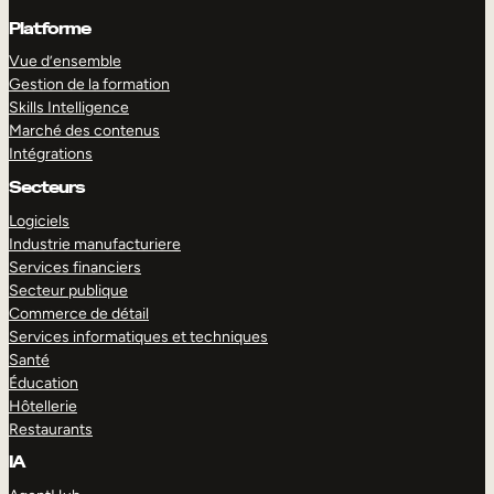
Platforme
Vue d’ensemble
Gestion de la formation
Skills Intelligence
Marché des contenus
Intégrations
Secteurs
Logiciels
Industrie manufacturiere
Services financiers
Secteur publique
Commerce de détail
Services informatiques et techniques
Santé
Éducation
Hôtellerie
Restaurants
IA