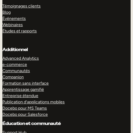
Témoignages clients
Blog
Événements
Webinaires
Études et rapports
Additionnel
Advanced Analytics
e-commerce
Communautés
Companion
Formation sans interface
Apprentissage gamifié
Entreprise étendue
Publication d’applications mobiles
Docebo pour MS Teams
Docebo pour Salesforce
Éducation et communauté
Support Hub