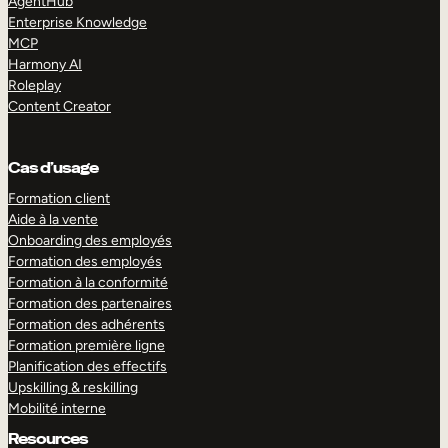
AgentHub
Enterprise Knowledge
MCP
Harmony AI
Roleplay
Content Creator
Cas d’usage
Formation client
Aide à la vente
Onboarding des employés
Formation des employés
Formation à la conformité
Formation des partenaires
Formation des adhérents
Formation première ligne
Planification des effectifs
Upskilling & reskilling
Mobilité interne
Resources