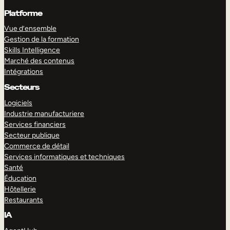
Platforme
Vue d’ensemble
Gestion de la formation
Skills Intelligence
Marché des contenus
Intégrations
Secteurs
Logiciels
Industrie manufacturiere
Services financiers
Secteur publique
Commerce de détail
Services informatiques et techniques
Santé
Éducation
Hôtellerie
Restaurants
IA