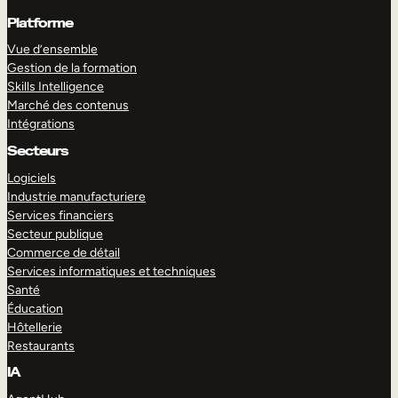
Platforme
Vue d’ensemble
Gestion de la formation
Skills Intelligence
Marché des contenus
Intégrations
Secteurs
Logiciels
Industrie manufacturiere
Services financiers
Secteur publique
Commerce de détail
Services informatiques et techniques
Santé
Éducation
Hôtellerie
Restaurants
IA