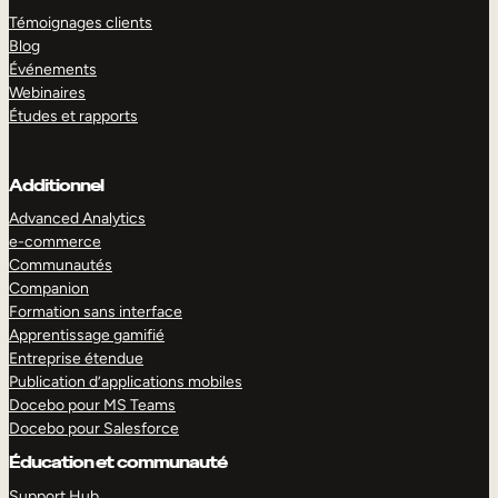
Témoignages clients
Blog
Événements
Webinaires
Études et rapports
Additionnel
Advanced Analytics
e-commerce
Communautés
Companion
Formation sans interface
Apprentissage gamifié
Entreprise étendue
Publication d’applications mobiles
Docebo pour MS Teams
Docebo pour Salesforce
Éducation et communauté
Support Hub