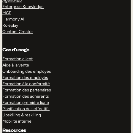
AgentHub
Enterprise Knowledge
MCP
Harmony AI
Roleplay
Content Creator
Cas d’usage
Formation client
Aide à la vente
Onboarding des employés
Formation des employés
Formation à la conformité
Formation des partenaires
Formation des adhérents
Formation première ligne
Planification des effectifs
Upskilling & reskilling
Mobilité interne
Resources