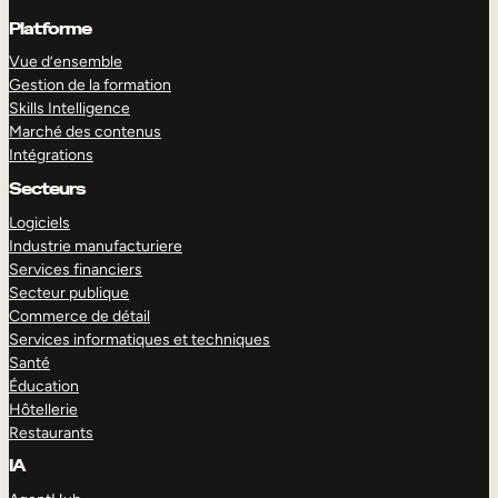
Platforme
Vue d’ensemble
Gestion de la formation
Skills Intelligence
Marché des contenus
Intégrations
Secteurs
Logiciels
Industrie manufacturiere
Services financiers
Secteur publique
Commerce de détail
Services informatiques et techniques
Santé
Éducation
Hôtellerie
Restaurants
IA