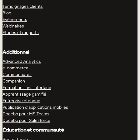
Témoignages clients
Blog
Événements
Webinaires
Études et rapports
Additionnel
Advanced Analytics
e-commerce
Communautés
Companion
Formation sans interface
Apprentissage gamifié
Entreprise étendue
Publication d’applications mobiles
Docebo pour MS Teams
Docebo pour Salesforce
Éducation et communauté
Support Hub