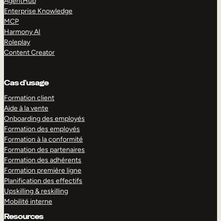
AgentHub
Enterprise Knowledge
MCP
Harmony AI
Roleplay
Content Creator
Cas d’usage
Formation client
Aide à la vente
Onboarding des employés
Formation des employés
Formation à la conformité
Formation des partenaires
Formation des adhérents
Formation première ligne
Planification des effectifs
Upskilling & reskilling
Mobilité interne
Resources