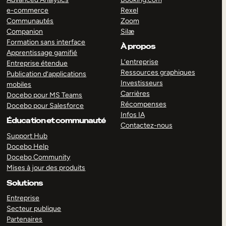
e-commerce
Rexel
Communautés
Zoom
Companion
Silæ
Formation sans interface
À propos
Apprentissage gamifié
L’entreprise
Entreprise étendue
Ressources graphiques
Publication d’applications
Investisseurs
mobiles
Carrières
Docebo pour MS Teams
Récompenses
Docebo pour Salesforce
Infos IA
Éducation et communauté
Contactez-nous
Support Hub
Docebo Help
Docebo Community
Mises à jour des produits
Solutions
Entreprise
Secteur publique
Partenaires