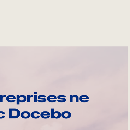
reprises ne
ec Docebo