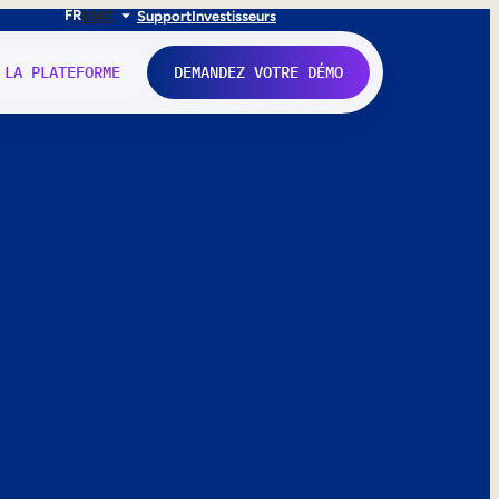
FR
EN
IT
Support
Investisseurs
 LA PLATEFORME
DEMANDEZ VOTRE DÉMO
nne.