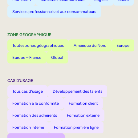
Services professionnels et aux consommateurs
ZONE GÉOGRAPHIQUE
Toutes zones géographiques
Amérique du Nord
Europe
Europe – France
Global
CAS D’USAGE
Tous cas d'usage
Développement des talents
Formation à la conformité
Formation client
Formation des adhérents
Formation externe
Formation interne
Formation première ligne