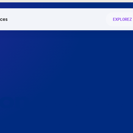
ces
EXPLOREZ
és
on fonctio
té
e
 preuve.