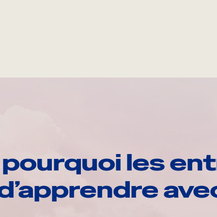
pourquoi les ent
d’apprendre av