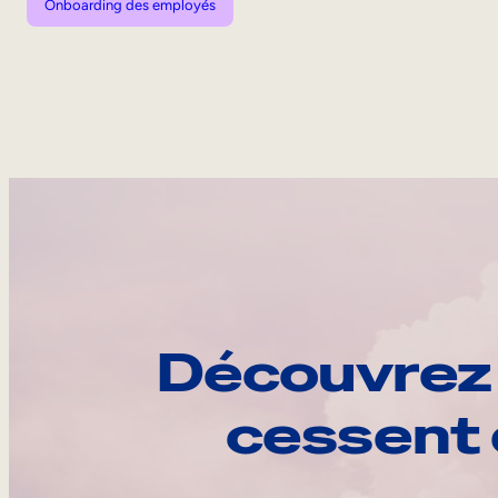
Onboarding des employés
Découvrez 
cessent 