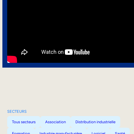
SECTEURS
Tous secteurs
Association
Distribution industrielle
Formation
Industrie manufacturière
Logiciel
Santé