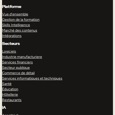
Platforme
Vue d’ensemble
Gestion de la formation
Skills Intelligence
Marché des contenus
Intégrations
Secteurs
Logiciels
Industrie manufacturiere
Services financiers
Secteur publique
Commerce de détail
Services informatiques et techniques
Santé
Éducation
Hôtellerie
Restaurants
IA