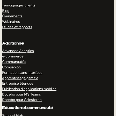
Témoignages clients
Blog
Événements
Webinaires
Études et rapports
Additionnel
Advanced Analytics
e-commerce
Communautés
Companion
Formation sans interface
Apprentissage gamifié
Entreprise étendue
Publication d’applications mobiles
Docebo pour MS Teams
Docebo pour Salesforce
Éducation et communauté
Support Hub