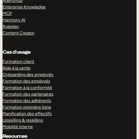
AgentHub
Enterprise Knowledge
MCP
Harmony AI
Roleplay
Content Creator
Cas d’usage
Formation client
Aide à la vente
Onboarding des employés
Formation des employés
Formation à la conformité
Formation des partenaires
Formation des adhérents
Formation première ligne
Planification des effectifs
Upskilling & reskilling
Mobilité interne
Resources