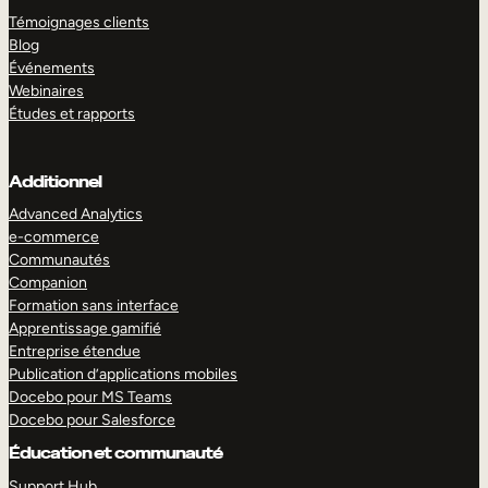
Témoignages clients
Blog
Événements
Webinaires
Études et rapports
Additionnel
Advanced Analytics
e-commerce
Communautés
Companion
Formation sans interface
Apprentissage gamifié
Entreprise étendue
Publication d’applications mobiles
Docebo pour MS Teams
Docebo pour Salesforce
Éducation et communauté
Support Hub