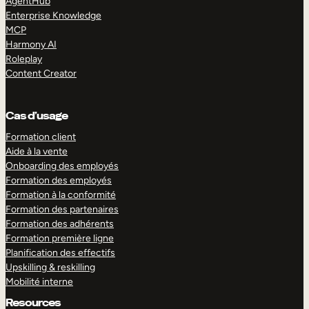
AgentHub
Enterprise Knowledge
MCP
Harmony AI
Roleplay
Content Creator
Cas d’usage
Formation client
Aide à la vente
Onboarding des employés
Formation des employés
Formation à la conformité
Formation des partenaires
Formation des adhérents
Formation première ligne
Planification des effectifs
Upskilling & reskilling
Mobilité interne
Resources