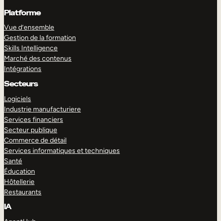
Platforme
Vue d’ensemble
Gestion de la formation
Skills Intelligence
Marché des contenus
Intégrations
Secteurs
Logiciels
Industrie manufacturiere
Services financiers
Secteur publique
Commerce de détail
Services informatiques et techniques
Santé
Éducation
Hôtellerie
Restaurants
IA