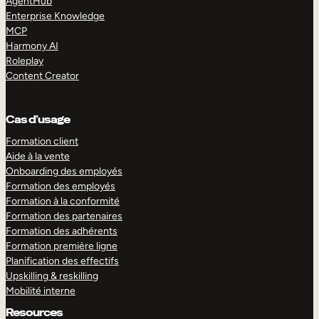
AgentHub
Enterprise Knowledge
MCP
Harmony AI
Roleplay
Content Creator
Cas d’usage
Formation client
Aide à la vente
Onboarding des employés
Formation des employés
Formation à la conformité
Formation des partenaires
Formation des adhérents
Formation première ligne
Planification des effectifs
Upskilling & reskilling
Mobilité interne
Resources