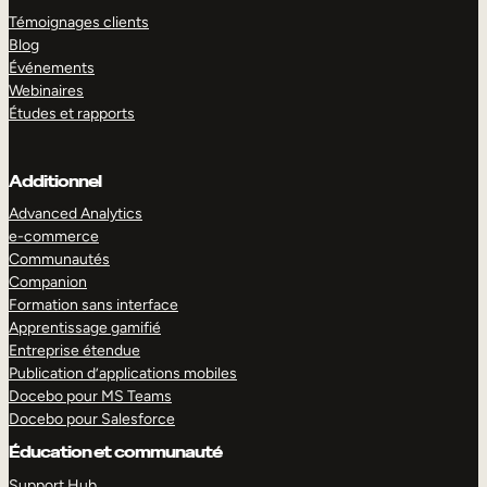
Témoignages clients
Blog
Événements
Webinaires
Études et rapports
Additionnel
Advanced Analytics
e-commerce
Communautés
Companion
Formation sans interface
Apprentissage gamifié
Entreprise étendue
Publication d’applications mobiles
Docebo pour MS Teams
Docebo pour Salesforce
Éducation et communauté
Support Hub