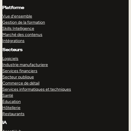
Platforme
Vue d’ensemble
Gestion de la formation
Skills Intelligence
Marché des contenus
Intégrations
Secteurs
Logiciels
Industrie manufacturiere
Services financiers
Secteur publique
Commerce de détail
Services informatiques et techniques
Santé
Éducation
Hôtellerie
Restaurants
IA