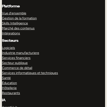
Platforme
Vue d’ensemble
Gestion de la formation
Skills Intelligence
Marché des contenus
Intégrations
Secteurs
Logiciels
Industrie manufacturiere
Services financiers
Secteur publique
Commerce de détail
Services informatiques et techniques
Santé
Éducation
Hôtellerie
Restaurants
IA