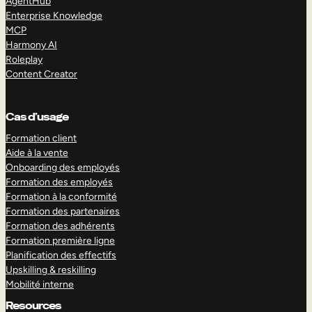
AgentHub
Enterprise Knowledge
MCP
Harmony AI
Roleplay
Content Creator
Cas d’usage
Formation client
Aide à la vente
Onboarding des employés
Formation des employés
Formation à la conformité
Formation des partenaires
Formation des adhérents
Formation première ligne
Planification des effectifs
Upskilling & reskilling
Mobilité interne
Resources