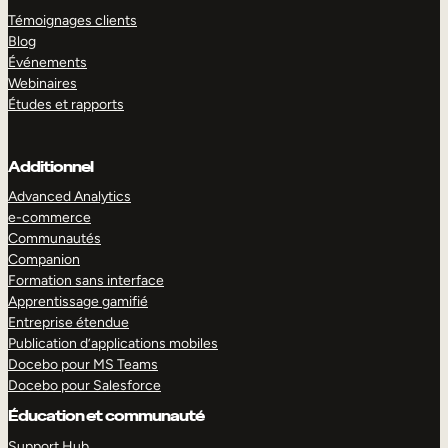
Témoignages clients
Blog
Événements
Webinaires
Études et rapports
Additionnel
Advanced Analytics
e-commerce
Communautés
Companion
Formation sans interface
Apprentissage gamifié
Entreprise étendue
Publication d’applications mobiles
Docebo pour MS Teams
Docebo pour Salesforce
Éducation et communauté
Support Hub