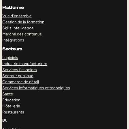
Platforme
Vue d’ensemble
Gestion de la formation
Skills Intelligence
Marché des contenus
Intégrations
Secteurs
Logiciels
Industrie manufacturiere
Services financiers
Secteur publique
Commerce de détail
Services informatiques et techniques
Santé
Éducation
Hôtellerie
Restaurants
IA