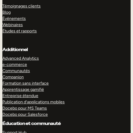
Témoignages clients
Blog
Événements
Webinaires
Études et rapports
Additionnel
Advanced Analytics
e-commerce
Communautés
Companion
Formation sans interface
Apprentissage gamifié
Entreprise étendue
Publication d’applications mobiles
Docebo pour MS Teams
Docebo pour Salesforce
Éducation et communauté
Support Hub