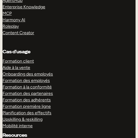
AgentHub
Enterprise Knowledge
MCP
Harmony AI
Roleplay
Content Creator
Cas d’usage
Formation client
Aide à la vente
Onboarding des employés
Formation des employés
Formation à la conformité
Formation des partenaires
Formation des adhérents
Formation première ligne
Planification des effectifs
Upskilling & reskilling
Mobilité interne
Resources