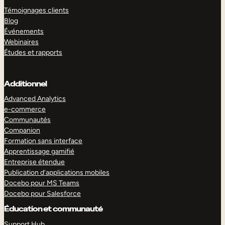
Témoignages clients
Blog
Événements
Webinaires
Études et rapports
Additionnel
Advanced Analytics
e-commerce
Communautés
Companion
Formation sans interface
Apprentissage gamifié
Entreprise étendue
Publication d’applications mobiles
Docebo pour MS Teams
Docebo pour Salesforce
Éducation et communauté
Support Hub