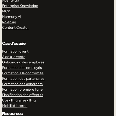
AgentHub
Enterprise Knowledge
MCP
Harmony AI
Roleplay
Content Creator
Cas d’usage
Formation client
Aide à la vente
Onboarding des employés
Formation des employés
Formation à la conformité
Formation des partenaires
Formation des adhérents
Formation première ligne
Planification des effectifs
Upskilling & reskilling
Mobilité interne
Resources