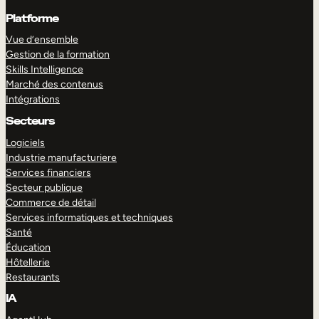
Platforme
Vue d’ensemble
Gestion de la formation
Skills Intelligence
Marché des contenus
Intégrations
Secteurs
Logiciels
Industrie manufacturiere
Services financiers
Secteur publique
Commerce de détail
Services informatiques et techniques
Santé
Éducation
Hôtellerie
Restaurants
IA