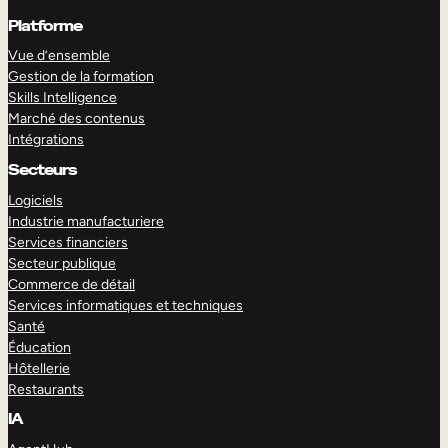
Platforme
Vue d’ensemble
Gestion de la formation
Skills Intelligence
Marché des contenus
Intégrations
Secteurs
Logiciels
Industrie manufacturiere
Services financiers
Secteur publique
Commerce de détail
Services informatiques et techniques
Santé
Éducation
Hôtellerie
Restaurants
IA