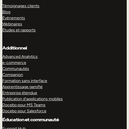
Témoignages clients
Blog
Événements
Webinaires
Études et rapports
Additionnel
Advanced Analytics
e-commerce
Communautés
Companion
Formation sans interface
Apprentissage gamifié
Entreprise étendue
Publication d’applications mobiles
Docebo pour MS Teams
Docebo pour Salesforce
Éducation et communauté
Support Hub