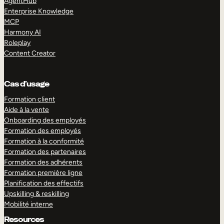
AgentHub
Enterprise Knowledge
MCP
Harmony AI
Roleplay
Content Creator
Cas d’usage
Formation client
Aide à la vente
Onboarding des employés
Formation des employés
Formation à la conformité
Formation des partenaires
Formation des adhérents
Formation première ligne
Planification des effectifs
Upskilling & reskilling
Mobilité interne
Resources