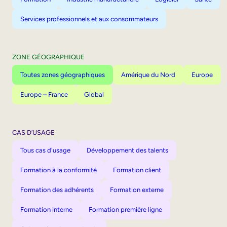
Services professionnels et aux consommateurs
ZONE GÉOGRAPHIQUE
Toutes zones géographiques
Amérique du Nord
Europe
Europe – France
Global
CAS D’USAGE
Tous cas d'usage
Développement des talents
Formation à la conformité
Formation client
Formation des adhérents
Formation externe
Formation interne
Formation première ligne