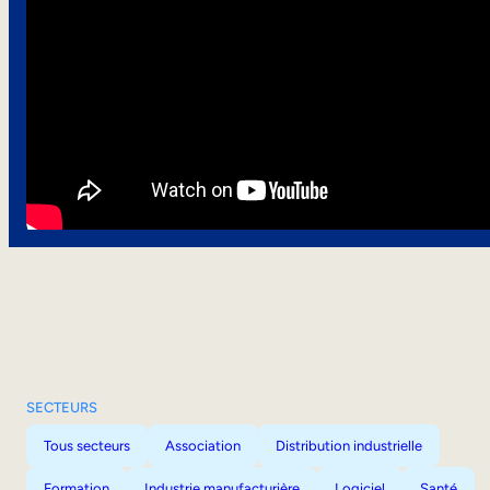
SECTEURS
Tous secteurs
Association
Distribution industrielle
Formation
Industrie manufacturière
Logiciel
Santé