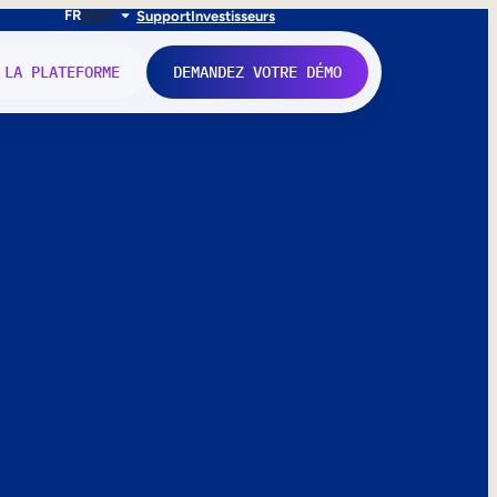
FR
EN
IT
Support
Investisseurs
 LA PLATEFORME
DEMANDEZ VOTRE DÉMO
nne.