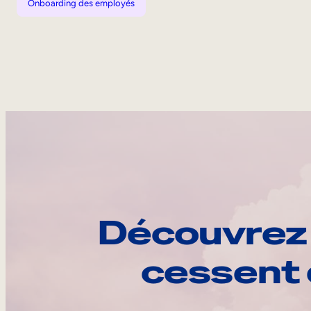
Onboarding des employés
Découvrez 
cessent 