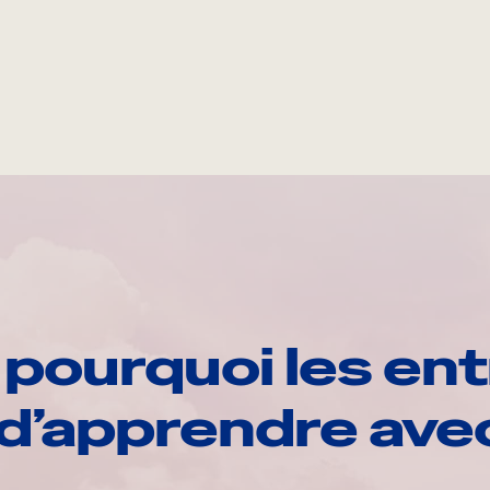
pourquoi les ent
d’apprendre av