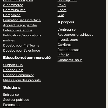
e-commerce
Rexel
Communautés
Zoom
Companion
Silæ
Formation sans interface
À propos
Apprentissage gamifié
L’entreprise
Entreprise étendue
Ressources graphiques
Publication d’applications
Investisseurs
mobiles
Carrières
Docebo pour MS Teams
Récompenses
Docebo pour Salesforce
Infos IA
Éducation et communauté
Contactez-nous
Support Hub
Docebo Help
Docebo Community
Mises à jour des produits
Solutions
Entreprise
Secteur publique
Partenaires