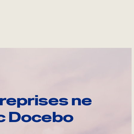
reprises ne
ec Docebo