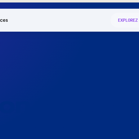
ces
EXPLOREZ
és
on fonctio
té
e
 preuve.