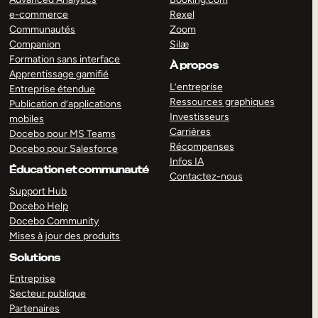
e-commerce
Rexel
Communautés
Zoom
Companion
Silæ
Formation sans interface
À propos
Apprentissage gamifié
L’entreprise
Entreprise étendue
Ressources graphiques
Publication d’applications
Investisseurs
mobiles
Carrières
Docebo pour MS Teams
Récompenses
Docebo pour Salesforce
Infos IA
Éducation et communauté
Contactez-nous
Support Hub
Docebo Help
Docebo Community
Mises à jour des produits
Solutions
Entreprise
Secteur publique
Partenaires