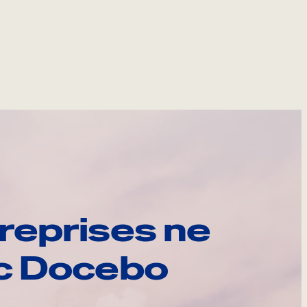
reprises ne
ec Docebo