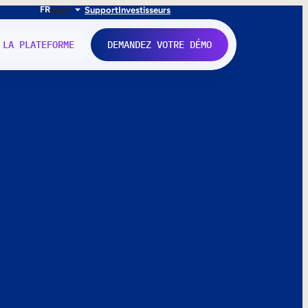
FR
EN
IT
Support
Investisseurs
 LA PLATEFORME
DEMANDEZ VOTRE DÉMO
nne.