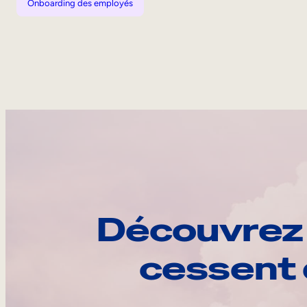
Onboarding des employés
Découvrez 
cessent 