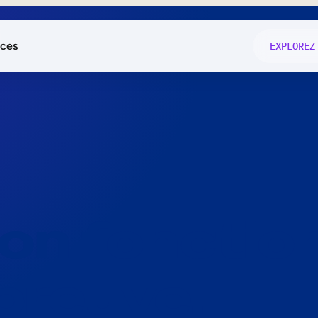
ces
EXPLOREZ
és
on fonctio
té
e
 preuve.