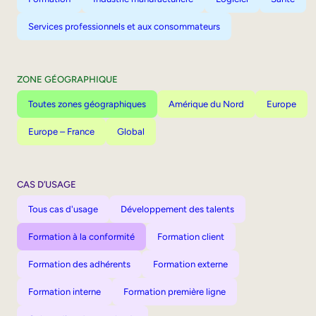
Services professionnels et aux consommateurs
ZONE GÉOGRAPHIQUE
Toutes zones géographiques
Amérique du Nord
Europe
Europe – France
Global
CAS D’USAGE
Tous cas d'usage
Développement des talents
Formation à la conformité
Formation client
Formation des adhérents
Formation externe
Formation interne
Formation première ligne