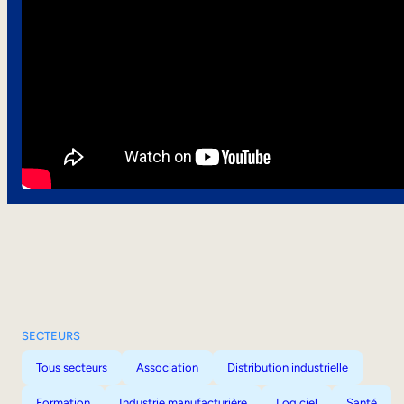
SECTEURS
Tous secteurs
Association
Distribution industrielle
Formation
Industrie manufacturière
Logiciel
Santé