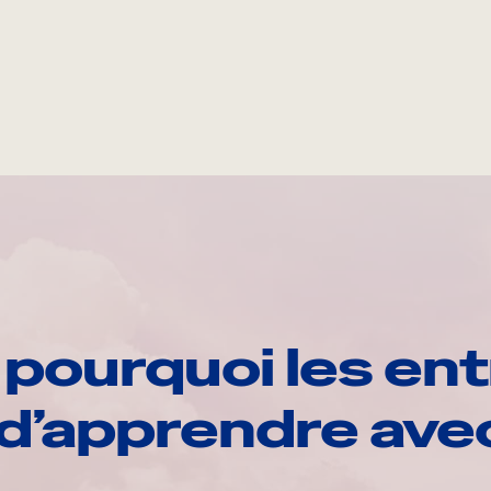
pourquoi les ent
d’apprendre av