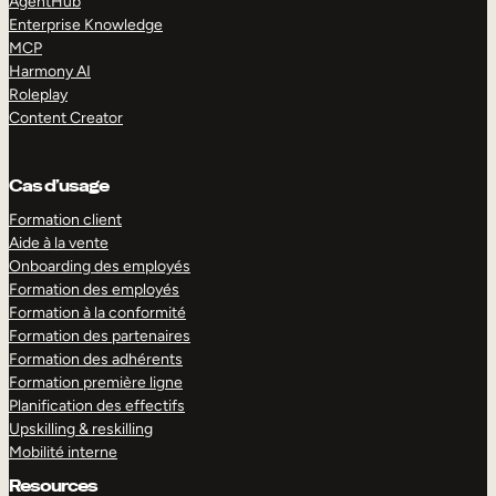
AgentHub
Enterprise Knowledge
MCP
Harmony AI
Roleplay
Content Creator
Cas d’usage
Formation client
Aide à la vente
Onboarding des employés
Formation des employés
Formation à la conformité
Formation des partenaires
Formation des adhérents
Formation première ligne
Planification des effectifs
Upskilling & reskilling
Mobilité interne
Resources