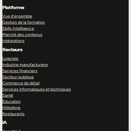
Platforme
Vue d’ensemble
Gestion de la formation
Skills Intelligence
Marché des contenus
Intégrations
Secteurs
Logiciels
Industrie manufacturiere
Services financiers
Secteur publique
Commerce de détail
Services informatiques et techniques
Santé
Éducation
Hôtellerie
Restaurants
IA