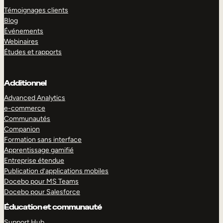
Témoignages clients
Blog
Événements
Webinaires
Études et rapports
Additionnel
Advanced Analytics
e-commerce
Communautés
Companion
Formation sans interface
Apprentissage gamifié
Entreprise étendue
Publication d’applications mobiles
Docebo pour MS Teams
Docebo pour Salesforce
Éducation et communauté
Support Hub