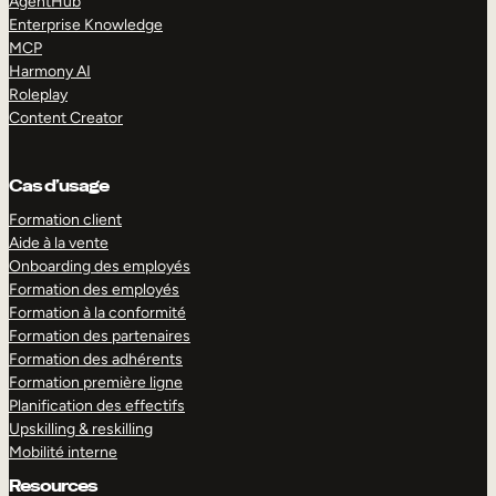
AgentHub
Enterprise Knowledge
MCP
Harmony AI
Roleplay
Content Creator
Cas d’usage
Formation client
Aide à la vente
Onboarding des employés
Formation des employés
Formation à la conformité
Formation des partenaires
Formation des adhérents
Formation première ligne
Planification des effectifs
Upskilling & reskilling
Mobilité interne
Resources