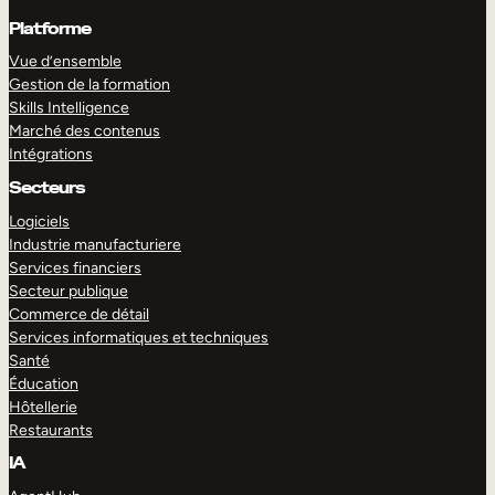
Platforme
Vue d’ensemble
Gestion de la formation
Skills Intelligence
Marché des contenus
Intégrations
Secteurs
Logiciels
Industrie manufacturiere
Services financiers
Secteur publique
Commerce de détail
Services informatiques et techniques
Santé
Éducation
Hôtellerie
Restaurants
IA