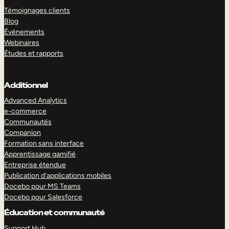
Témoignages clients
Blog
Événements
Webinaires
Études et rapports
Additionnel
Advanced Analytics
e-commerce
Communautés
Companion
Formation sans interface
Apprentissage gamifié
Entreprise étendue
Publication d’applications mobiles
Docebo pour MS Teams
Docebo pour Salesforce
Éducation et communauté
Support Hub