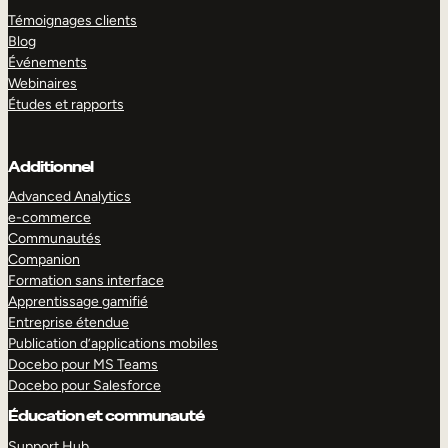
Témoignages clients
Blog
Événements
Webinaires
Études et rapports
Additionnel
Advanced Analytics
e-commerce
Communautés
Companion
Formation sans interface
Apprentissage gamifié
Entreprise étendue
Publication d’applications mobiles
Docebo pour MS Teams
Docebo pour Salesforce
Éducation et communauté
Support Hub