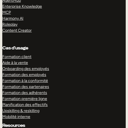
AgentHub
Enterprise Knowledge
MCP
Harmony AI
Roleplay
Content Creator
Cas d’usage
Formation client
Aide à la vente
Onboarding des employés
Formation des employés
Formation à la conformité
Formation des partenaires
Formation des adhérents
Formation première ligne
Planification des effectifs
Upskilling & reskilling
Mobilité interne
Resources