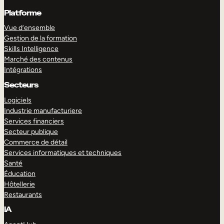
Platforme
Vue d’ensemble
Gestion de la formation
Skills Intelligence
Marché des contenus
Intégrations
Secteurs
Logiciels
Industrie manufacturiere
Services financiers
Secteur publique
Commerce de détail
Services informatiques et techniques
Santé
Éducation
Hôtellerie
Restaurants
IA