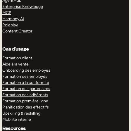
AgentHub
Enterprise Knowledge
MCP
Harmony AI
Roleplay
Content Creator
Cas d’usage
Formation client
Aide à la vente
Onboarding des employés
Formation des employés
Formation à la conformité
Formation des partenaires
Formation des adhérents
Formation première ligne
Planification des effectifs
Upskilling & reskilling
Mobilité interne
Resources