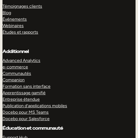
Témoignages clients
Blog
Événements
Webinaires
Études et rapports
Additionnel
Advanced Analytics
e-commerce
Communautés
Companion
Formation sans interface
Apprentissage gamifié
Entreprise étendue
Publication d’applications mobiles
Docebo pour MS Teams
Docebo pour Salesforce
Éducation et communauté
Support Hub