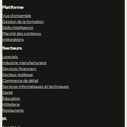
Platforme
Vue d’ensemble
Gestion de la formation
Skills Intelligence
Marché des contenus
Intégrations
Secteurs
Logiciels
Industrie manufacturiere
Services financiers
Secteur publique
Commerce de détail
Services informatiques et techniques
Santé
Éducation
Hôtellerie
Restaurants
IA