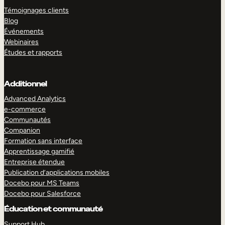
Témoignages clients
Blog
Événements
Webinaires
Études et rapports
Additionnel
Advanced Analytics
e-commerce
Communautés
Companion
Formation sans interface
Apprentissage gamifié
Entreprise étendue
Publication d’applications mobiles
Docebo pour MS Teams
Docebo pour Salesforce
Éducation et communauté
Support Hub