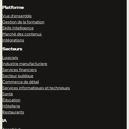
Platforme
Vue d’ensemble
Gestion de la formation
Skills Intelligence
Marché des contenus
Intégrations
Secteurs
Logiciels
Industrie manufacturiere
Services financiers
Secteur publique
Commerce de détail
Services informatiques et techniques
Santé
Éducation
Hôtellerie
Restaurants
IA