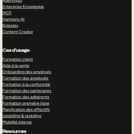
AgentHub
Enterprise Knowledge
MCP
Harmony AI
Roleplay
Content Creator
Cas d’usage
Formation client
Aide à la vente
Onboarding des employés
Formation des employés
Formation à la conformité
Formation des partenaires
Formation des adhérents
Formation première ligne
Planification des effectifs
Upskilling & reskilling
Mobilité interne
Resources