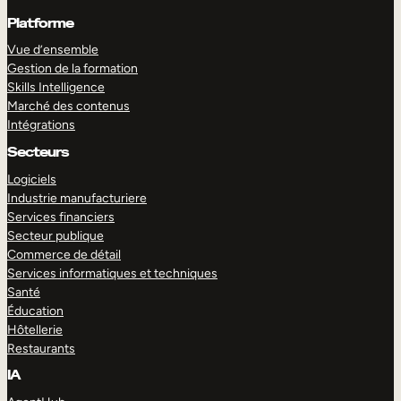
Platforme
Vue d’ensemble
Gestion de la formation
Skills Intelligence
Marché des contenus
Intégrations
Secteurs
Logiciels
Industrie manufacturiere
Services financiers
Secteur publique
Commerce de détail
Services informatiques et techniques
Santé
Éducation
Hôtellerie
Restaurants
IA