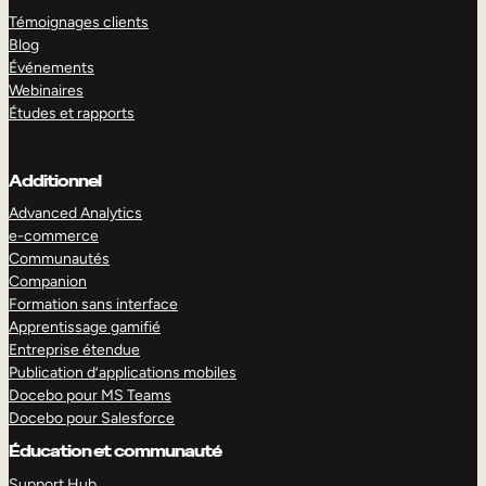
Témoignages clients
Blog
Événements
Webinaires
Études et rapports
Additionnel
Advanced Analytics
e-commerce
Communautés
Companion
Formation sans interface
Apprentissage gamifié
Entreprise étendue
Publication d’applications mobiles
Docebo pour MS Teams
Docebo pour Salesforce
Éducation et communauté
Support Hub