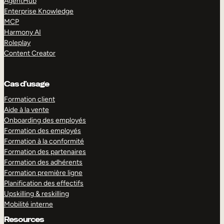
AgentHub
Enterprise Knowledge
MCP
Harmony AI
Roleplay
Content Creator
Cas d’usage
Formation client
Aide à la vente
Onboarding des employés
Formation des employés
Formation à la conformité
Formation des partenaires
Formation des adhérents
Formation première ligne
Planification des effectifs
Upskilling & reskilling
Mobilité interne
Resources