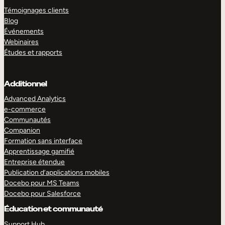
Témoignages clients
Blog
Événements
Webinaires
Études et rapports
Additionnel
Advanced Analytics
e-commerce
Communautés
Companion
Formation sans interface
Apprentissage gamifié
Entreprise étendue
Publication d’applications mobiles
Docebo pour MS Teams
Docebo pour Salesforce
Éducation et communauté
Support Hub