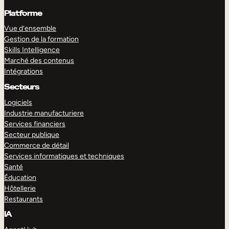
Platforme
Vue d’ensemble
Gestion de la formation
Skills Intelligence
Marché des contenus
Intégrations
Secteurs
Logiciels
Industrie manufacturiere
Services financiers
Secteur publique
Commerce de détail
Services informatiques et techniques
Santé
Éducation
Hôtellerie
Restaurants
IA