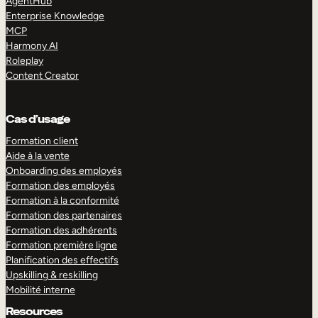
AgentHub
Enterprise Knowledge
MCP
Harmony AI
Roleplay
Content Creator
Cas d’usage
Formation client
Aide à la vente
Onboarding des employés
Formation des employés
Formation à la conformité
Formation des partenaires
Formation des adhérents
Formation première ligne
Planification des effectifs
Upskilling & reskilling
Mobilité interne
Resources