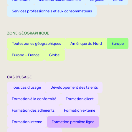
Services professionnels et aux consommateurs
ZONE GÉOGRAPHIQUE
Toutes zones géographiques
Amérique du Nord
Europe
Europe – France
Global
CAS D’USAGE
Tous cas d'usage
Développement des talents
Formation à la conformité
Formation client
Formation des adhérents
Formation externe
Formation interne
Formation première ligne