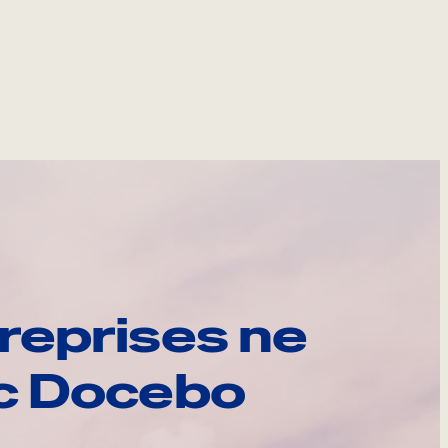
reprises ne
ec Docebo