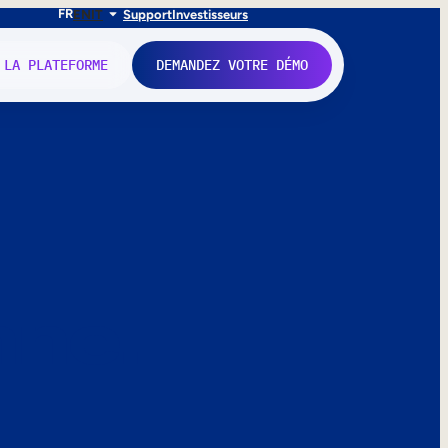
FR
EN
IT
Support
Investisseurs
 LA PLATEFORME
DEMANDEZ VOTRE DÉMO
nne.