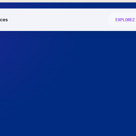
ces
EXPLOREZ
és
on fonctio
té
e
 preuve.