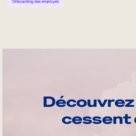
Onboarding des employés
Découvrez 
cessent 