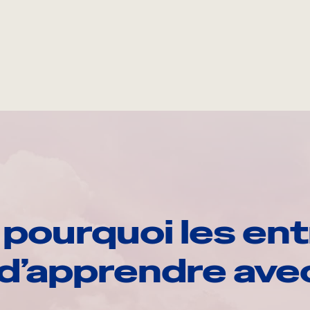
pourquoi les ent
d’apprendre av