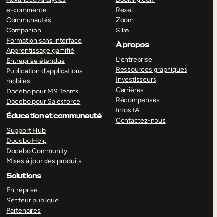
e-commerce
Rexel
Communautés
Zoom
Companion
Silæ
Formation sans interface
À propos
Apprentissage gamifié
L’entreprise
Entreprise étendue
Ressources graphiques
Publication d’applications
Investisseurs
mobiles
Carrières
Docebo pour MS Teams
Récompenses
Docebo pour Salesforce
Infos IA
Éducation et communauté
Contactez-nous
Support Hub
Docebo Help
Docebo Community
Mises à jour des produits
Solutions
Entreprise
Secteur publique
Partenaires