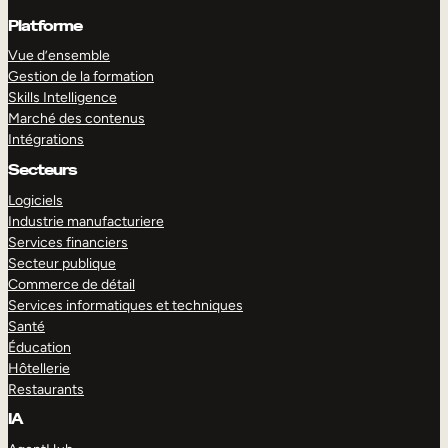
Platforme
Vue d’ensemble
Gestion de la formation
Skills Intelligence
Marché des contenus
Intégrations
Secteurs
Logiciels
Industrie manufacturiere
Services financiers
Secteur publique
Commerce de détail
Services informatiques et techniques
Santé
Éducation
Hôtellerie
Restaurants
IA