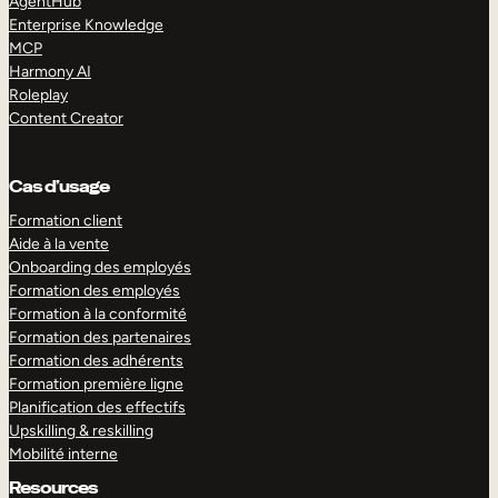
AgentHub
Enterprise Knowledge
MCP
Harmony AI
Roleplay
Content Creator
Cas d’usage
Formation client
Aide à la vente
Onboarding des employés
Formation des employés
Formation à la conformité
Formation des partenaires
Formation des adhérents
Formation première ligne
Planification des effectifs
Upskilling & reskilling
Mobilité interne
Resources