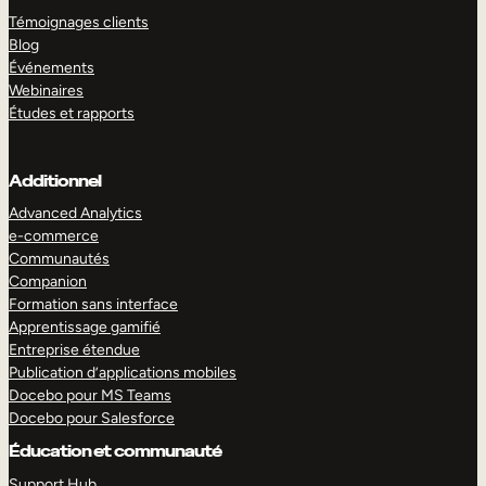
Témoignages clients
Blog
Événements
Webinaires
Études et rapports
Additionnel
Advanced Analytics
e-commerce
Communautés
Companion
Formation sans interface
Apprentissage gamifié
Entreprise étendue
Publication d’applications mobiles
Docebo pour MS Teams
Docebo pour Salesforce
Éducation et communauté
Support Hub