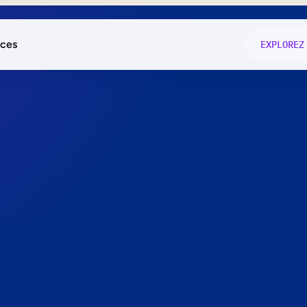
ces
EXPLOREZ
és
on fonctio
té
e
 preuve.