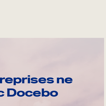
reprises ne
ec Docebo