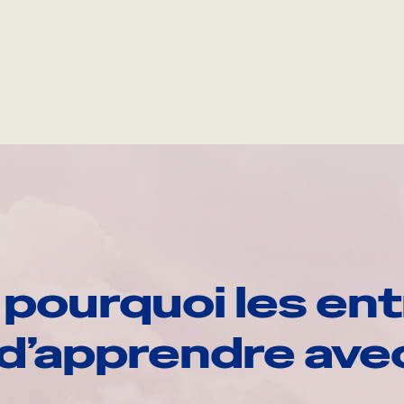
pourquoi les ent
d’apprendre av