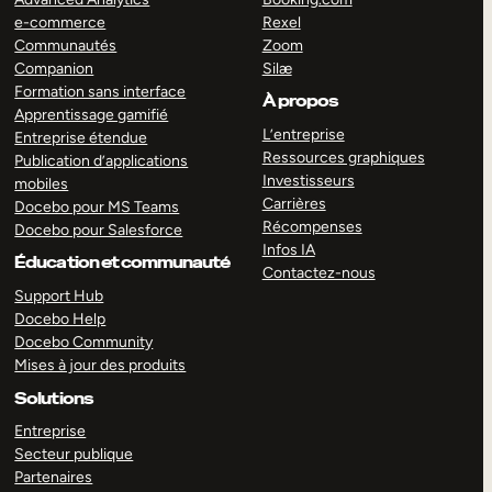
e-commerce
Rexel
Communautés
Zoom
Companion
Silæ
Formation sans interface
À propos
Apprentissage gamifié
L’entreprise
Entreprise étendue
Ressources graphiques
Publication d’applications
Investisseurs
mobiles
Carrières
Docebo pour MS Teams
Récompenses
Docebo pour Salesforce
Infos IA
Éducation et communauté
Contactez-nous
Support Hub
Docebo Help
Docebo Community
Mises à jour des produits
Solutions
Entreprise
Secteur publique
Partenaires