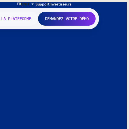
FR
EN
IT
Support
Investisseurs
 LA PLATEFORME
DEMANDEZ VOTRE DÉMO
nne.