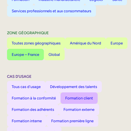
Services professionnels et aux consommateurs
ZONE GÉOGRAPHIQUE
Toutes zones géographiques
Amérique du Nord
Europe
Europe – France
Global
CAS D’USAGE
Tous cas d'usage
Développement des talents
Formation à la conformité
Formation client
Formation des adhérents
Formation externe
Formation interne
Formation première ligne