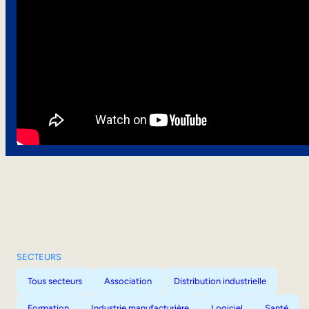
SECTEURS
Tous secteurs
Association
Distribution industrielle
Formation
Industrie manufacturière
Logiciel
Santé