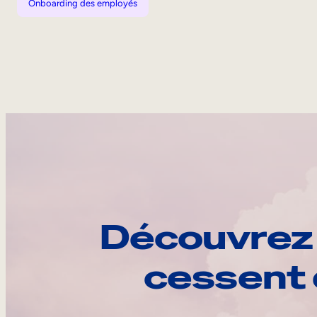
Onboarding des employés
Découvrez 
cessent 