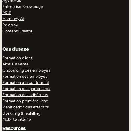
AgentHub
Enterprise Knowledge
MCP
Harmony AI
Roleplay
Content Creator
Cas d’usage
Formation client
Aide à la vente
Onboarding des employés
Formation des employés
Formation à la conformité
Formation des partenaires
Formation des adhérents
Formation première ligne
Planification des effectifs
Upskilling & reskilling
Mobilité interne
Resources