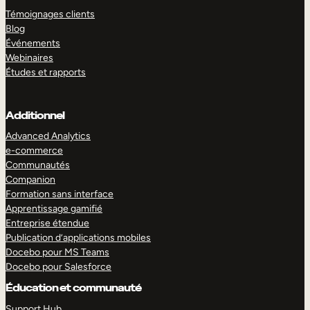
Témoignages clients
Blog
Événements
Webinaires
Études et rapports
Additionnel
Advanced Analytics
e-commerce
Communautés
Companion
Formation sans interface
Apprentissage gamifié
Entreprise étendue
Publication d’applications mobiles
Docebo pour MS Teams
Docebo pour Salesforce
Éducation et communauté
Support Hub