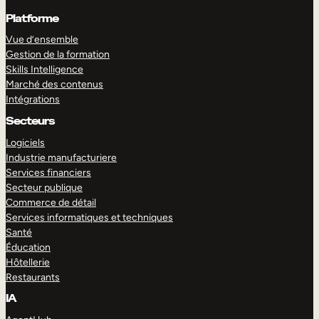
Platforme
Vue d’ensemble
Gestion de la formation
Skills Intelligence
Marché des contenus
Intégrations
Secteurs
Logiciels
Industrie manufacturiere
Services financiers
Secteur publique
Commerce de détail
Services informatiques et techniques
Santé
Éducation
Hôtellerie
Restaurants
IA