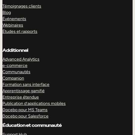
Témoignages clients
Blog
Événements
Webinaires
Études et rapports
Additionnel
Advanced Analytics
e-commerce
Communautés
Companion
Formation sans interface
Apprentissage gamifié
Entreprise étendue
Publication d’applications mobiles
Docebo pour MS Teams
Docebo pour Salesforce
Éducation et communauté
Support Hub