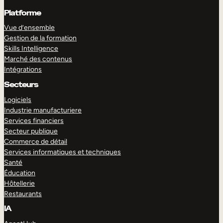
Platforme
Vue d’ensemble
Gestion de la formation
Skills Intelligence
Marché des contenus
Intégrations
Secteurs
Logiciels
Industrie manufacturiere
Services financiers
Secteur publique
Commerce de détail
Services informatiques et techniques
Santé
Éducation
Hôtellerie
Restaurants
IA