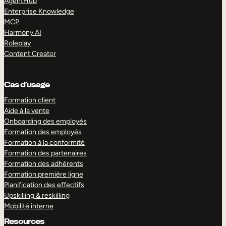
AgentHub
Enterprise Knowledge
MCP
Harmony AI
Roleplay
Content Creator
Cas d’usage
Formation client
Aide à la vente
Onboarding des employés
Formation des employés
Formation à la conformité
Formation des partenaires
Formation des adhérents
Formation première ligne
Planification des effectifs
Upskilling & reskilling
Mobilité interne
Resources