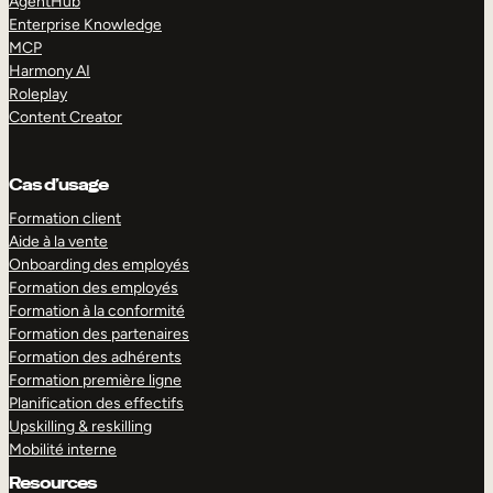
AgentHub
Enterprise Knowledge
MCP
Harmony AI
Roleplay
Content Creator
Cas d’usage
Formation client
Aide à la vente
Onboarding des employés
Formation des employés
Formation à la conformité
Formation des partenaires
Formation des adhérents
Formation première ligne
Planification des effectifs
Upskilling & reskilling
Mobilité interne
Resources