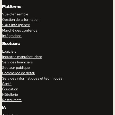
Platforme
Vue d’ensemble
Gestion de la formation
Skills Intelligence
Marché des contenus
Intégrations
Secteurs
Logiciels
Industrie manufacturiere
Services financiers
Secteur publique
Commerce de détail
Services informatiques et techniques
Santé
Éducation
Hôtellerie
Restaurants
IA