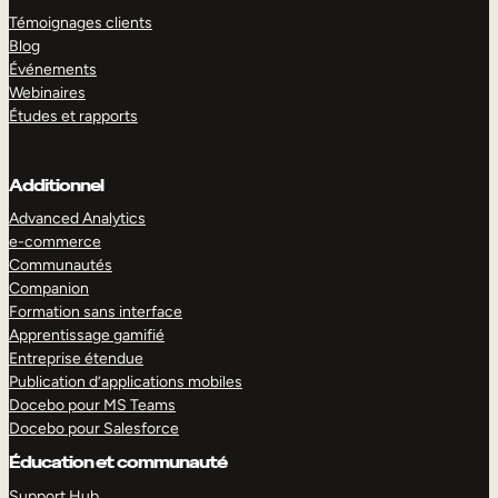
Témoignages clients
Blog
Événements
Webinaires
Études et rapports
Additionnel
Advanced Analytics
e-commerce
Communautés
Companion
Formation sans interface
Apprentissage gamifié
Entreprise étendue
Publication d’applications mobiles
Docebo pour MS Teams
Docebo pour Salesforce
Éducation et communauté
Support Hub