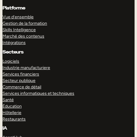
Platforme
Vue d’ensemble
Gestion de la formation
Skills Intelligence
Marché des contenus
Intégrations
Secteurs
Logiciels
Industrie manufacturiere
Services financiers
Secteur publique
Commerce de détail
Services informatiques et techniques
Santé
Éducation
Hôtellerie
Restaurants
IA