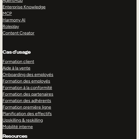
AgentHub
Enterprise Knowledge
MCP
Harmony AI
Roleplay
Content Creator
Cas d’usage
Formation client
Aide à la vente
Onboarding des employés
Formation des employés
Formation à la conformité
Formation des partenaires
Formation des adhérents
Formation première ligne
Planification des effectifs
Upskilling & reskilling
Mobilité interne
Resources