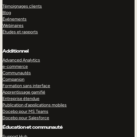
Témoignages clients
Blog
Événements
Webinaires
Études et rapports
Additionnel
Advanced Analytics
e-commerce
Communautés
Companion
Formation sans interface
Apprentissage gamifié
Entreprise étendue
Publication d’applications mobiles
Docebo pour MS Teams
Docebo pour Salesforce
Éducation et communauté
Support Hub