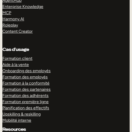
AgentHub
Enterprise Knowledge
MCP
Harmony AI
Roleplay
Content Creator
Cas d’usage
Formation client
Aide à la vente
Onboarding des employés
Formation des employés
Formation à la conformité
Formation des partenaires
Formation des adhérents
Formation première ligne
Planification des effectifs
Upskilling & reskilling
Mobilité interne
Resources