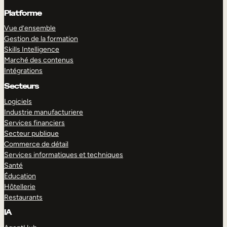
Platforme
Vue d’ensemble
Gestion de la formation
Skills Intelligence
Marché des contenus
Intégrations
Secteurs
Logiciels
Industrie manufacturiere
Services financiers
Secteur publique
Commerce de détail
Services informatiques et techniques
Santé
Éducation
Hôtellerie
Restaurants
IA