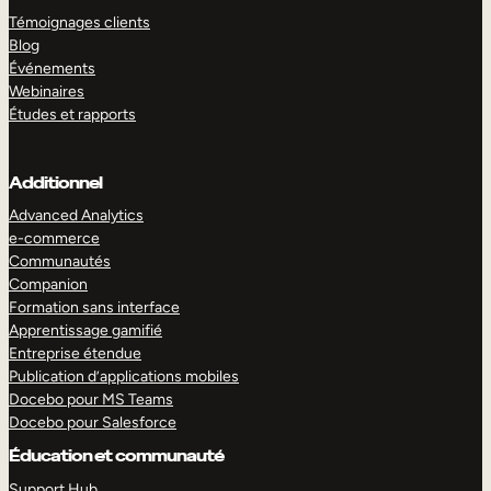
Témoignages clients
Blog
Événements
Webinaires
Études et rapports
Additionnel
Advanced Analytics
e-commerce
Communautés
Companion
Formation sans interface
Apprentissage gamifié
Entreprise étendue
Publication d’applications mobiles
Docebo pour MS Teams
Docebo pour Salesforce
Éducation et communauté
Support Hub