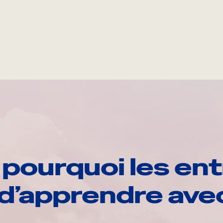
pourquoi les ent
d’apprendre av