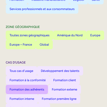
Services professionnels et aux consommateurs
ZONE GÉOGRAPHIQUE
Toutes zones géographiques
Amérique du Nord
Europe
Europe – France
Global
CAS D’USAGE
Tous cas d'usage
Développement des talents
Formation à la conformité
Formation client
Formation des adhérents
Formation externe
Formation interne
Formation première ligne