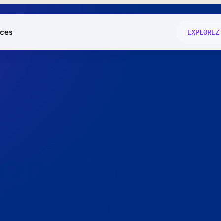
ces
EXPLOREZ
és
on fonctio
té
e
 preuve.