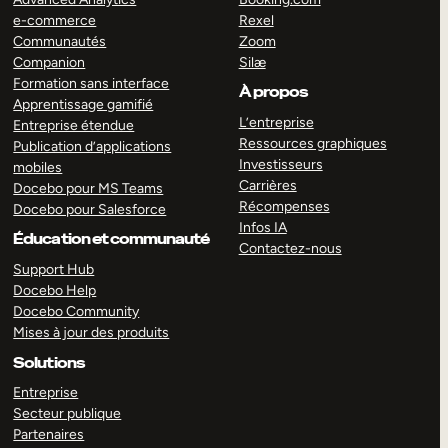
e-commerce
Rexel
Communautés
Zoom
Companion
Silæ
Formation sans interface
À propos
Apprentissage gamifié
L’entreprise
Entreprise étendue
Ressources graphiques
Publication d’applications
Investisseurs
mobiles
Carrières
Docebo pour MS Teams
Récompenses
Docebo pour Salesforce
Infos IA
Éducation et communauté
Contactez-nous
Support Hub
Docebo Help
Docebo Community
Mises à jour des produits
Solutions
Entreprise
Secteur publique
Partenaires