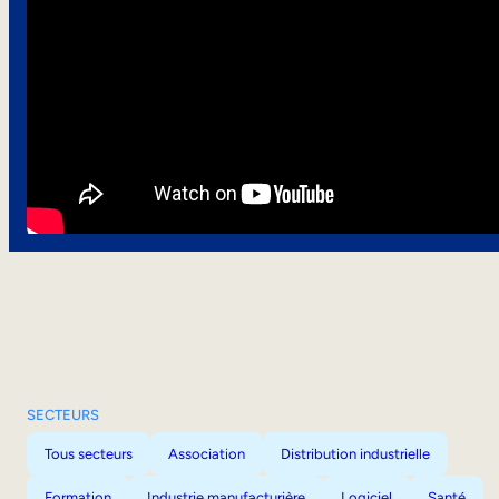
SECTEURS
Tous secteurs
Association
Distribution industrielle
Formation
Industrie manufacturière
Logiciel
Santé