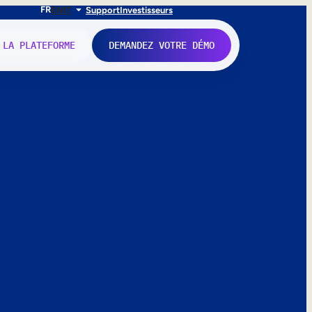
FR
EN
IT
Support
Investisseurs
 LA PLATEFORME
DEMANDEZ VOTRE DÉMO
nne.