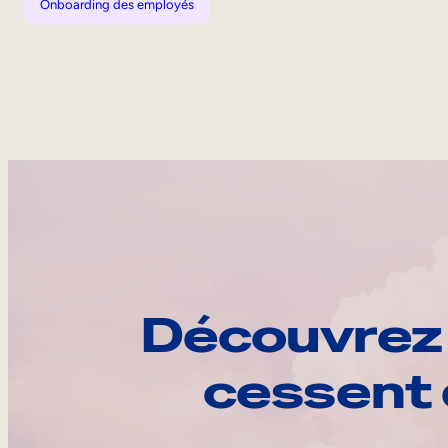
Onboarding des employés
Découvrez 
cessent 