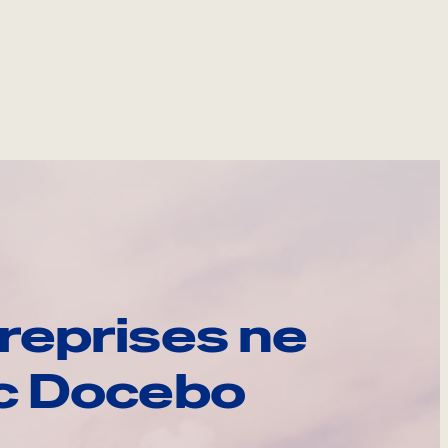
reprises ne
ec Docebo