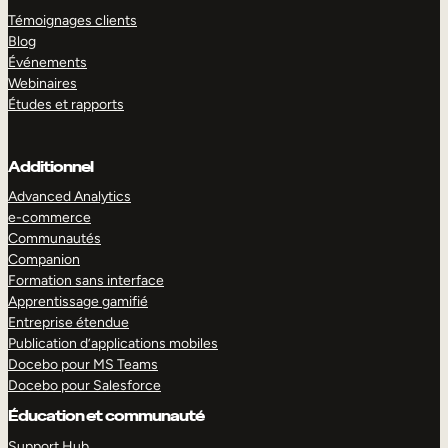
Témoignages clients
Blog
Événements
Webinaires
Études et rapports
Additionnel
Advanced Analytics
e-commerce
Communautés
Companion
Formation sans interface
Apprentissage gamifié
Entreprise étendue
Publication d’applications mobiles
Docebo pour MS Teams
Docebo pour Salesforce
Éducation et communauté
Support Hub