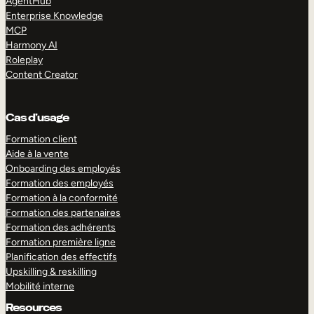
AgentHub
Enterprise Knowledge
MCP
Harmony AI
Roleplay
Content Creator
Cas d’usage
Formation client
Aide à la vente
Onboarding des employés
Formation des employés
Formation à la conformité
Formation des partenaires
Formation des adhérents
Formation première ligne
Planification des effectifs
Upskilling & reskilling
Mobilité interne
Resources