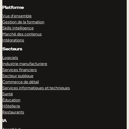
Platforme
Vue d’ensemble
Gestion de la formation
Skills Intelligence
Marché des contenus
Intégrations
Secteurs
Logiciels
Industrie manufacturiere
Services financiers
Secteur publique
Commerce de détail
Services informatiques et techniques
Santé
Éducation
Hôtellerie
Restaurants
IA