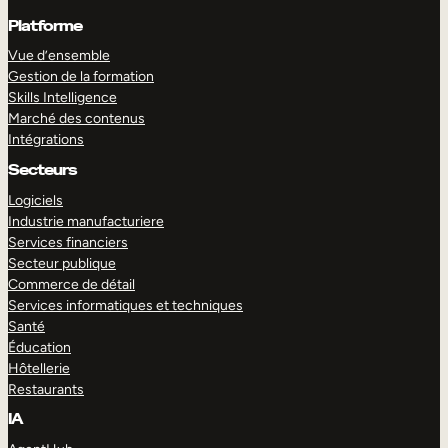
Platforme
Vue d’ensemble
Gestion de la formation
Skills Intelligence
Marché des contenus
Intégrations
Secteurs
Logiciels
Industrie manufacturiere
Services financiers
Secteur publique
Commerce de détail
Services informatiques et techniques
Santé
Éducation
Hôtellerie
Restaurants
IA