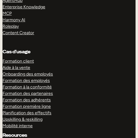
AgentHub
Enterprise Knowledge
MCP
Harmony AI
Roleplay
Content Creator
Cas d’usage
Formation client
Aide à la vente
Onboarding des employés
Formation des employés
Formation à la conformité
Formation des partenaires
Formation des adhérents
Formation première ligne
Planification des effectifs
Upskilling & reskilling
Mobilité interne
Resources