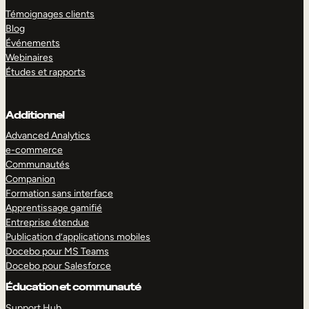
Témoignages clients
Blog
Événements
Webinaires
Études et rapports
Additionnel
Advanced Analytics
e-commerce
Communautés
Companion
Formation sans interface
Apprentissage gamifié
Entreprise étendue
Publication d’applications mobiles
Docebo pour MS Teams
Docebo pour Salesforce
Éducation et communauté
Support Hub