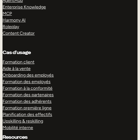
AgentHub
Enterprise Knowledge
MCP
Harmony AI
Roleplay
Content Creator
Cas d’usage
Formation client
Aide à la vente
Onboarding des employés
Formation des employés
Formation à la conformité
Formation des partenaires
Formation des adhérents
Formation première ligne
Planification des effectifs
Upskilling & reskilling
Mobilité interne
Resources