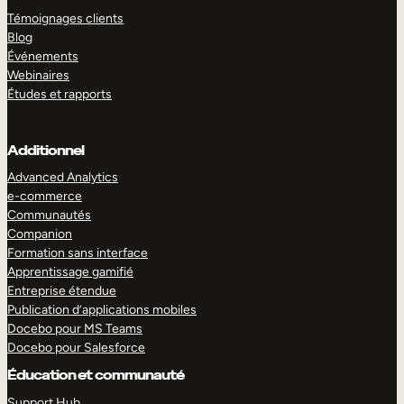
Témoignages clients
Blog
Événements
Webinaires
Études et rapports
Additionnel
Advanced Analytics
e-commerce
Communautés
Companion
Formation sans interface
Apprentissage gamifié
Entreprise étendue
Publication d’applications mobiles
Docebo pour MS Teams
Docebo pour Salesforce
Éducation et communauté
Support Hub