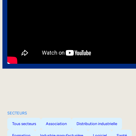
SECTEURS
Tous secteurs
Association
Distribution industrielle
Formation
Industrie manufacturière
Logiciel
Santé