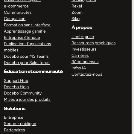
e-commerce
Rexel
Communautés
Zoom
Companion
Silæ
Formation sans interface
À propos
Apprentissage gamifié
L’entreprise
Entreprise étendue
Ressources graphiques
Publication d’applications
Investisseurs
mobiles
Carrières
Docebo pour MS Teams
Récompenses
Docebo pour Salesforce
Infos IA
Éducation et communauté
Contactez-nous
Support Hub
Docebo Help
Docebo Community
Mises à jour des produits
Solutions
Entreprise
Secteur publique
Partenaires