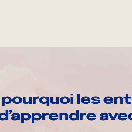
pourquoi les ent
d’apprendre av