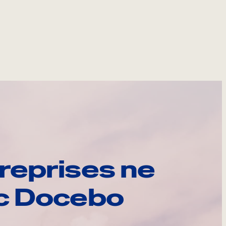
reprises ne
ec Docebo