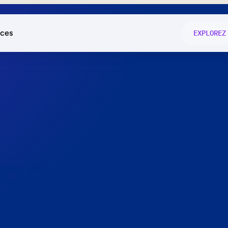
ces
EXPLOREZ
és
on fonctio
té
e
 preuve.