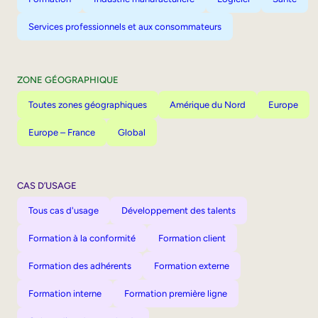
Services professionnels et aux consommateurs
ZONE GÉOGRAPHIQUE
Toutes zones géographiques
Amérique du Nord
Europe
Europe – France
Global
CAS D’USAGE
Tous cas d'usage
Développement des talents
Formation à la conformité
Formation client
Formation des adhérents
Formation externe
Formation interne
Formation première ligne