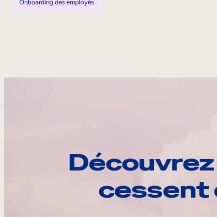
Onboarding des employés
Découvrez 
cessent 