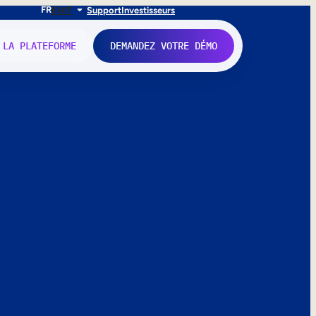
FR
EN
IT
Support
Investisseurs
 LA PLATEFORME
DEMANDEZ VOTRE DÉMO
nne.