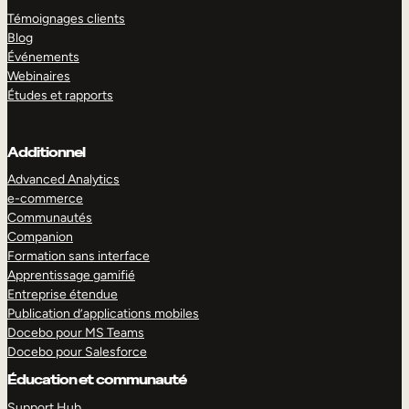
Témoignages clients
Blog
Événements
Webinaires
Études et rapports
Additionnel
Advanced Analytics
e-commerce
Communautés
Companion
Formation sans interface
Apprentissage gamifié
Entreprise étendue
Publication d’applications mobiles
Docebo pour MS Teams
Docebo pour Salesforce
Éducation et communauté
Support Hub