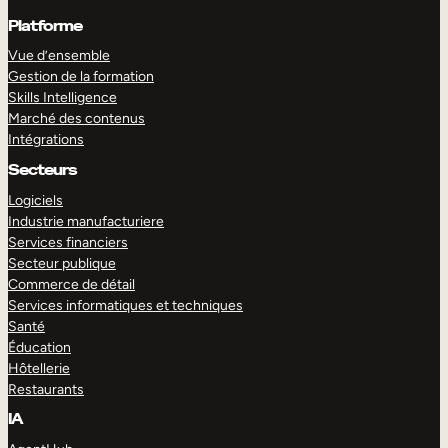
Platforme
Vue d’ensemble
Gestion de la formation
Skills Intelligence
Marché des contenus
Intégrations
Secteurs
Logiciels
Industrie manufacturiere
Services financiers
Secteur publique
Commerce de détail
Services informatiques et techniques
Santé
Éducation
Hôtellerie
Restaurants
IA