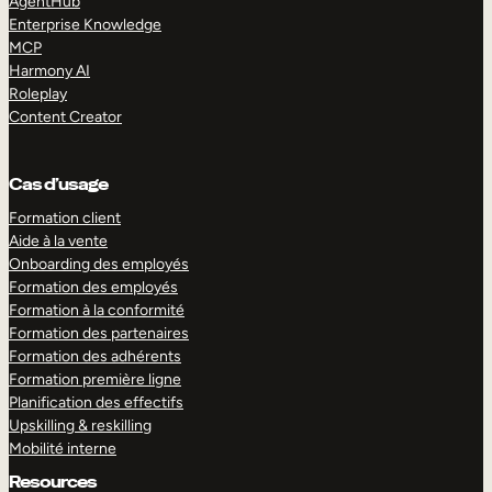
AgentHub
Enterprise Knowledge
MCP
Harmony AI
Roleplay
Content Creator
Cas d’usage
Formation client
Aide à la vente
Onboarding des employés
Formation des employés
Formation à la conformité
Formation des partenaires
Formation des adhérents
Formation première ligne
Planification des effectifs
Upskilling & reskilling
Mobilité interne
Resources