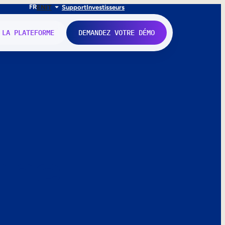
FR
EN
IT
Support
Investisseurs
 LA PLATEFORME
DEMANDEZ VOTRE DÉMO
nne.