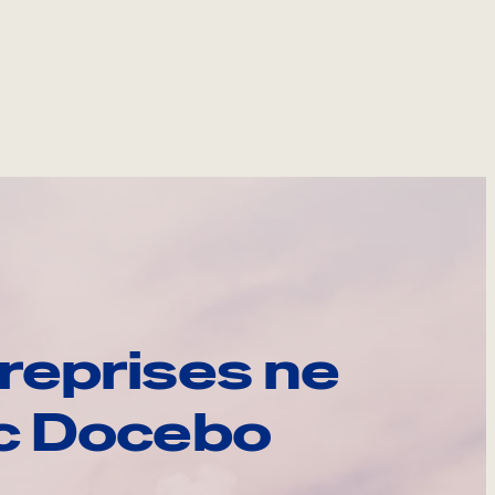
reprises ne
ec Docebo