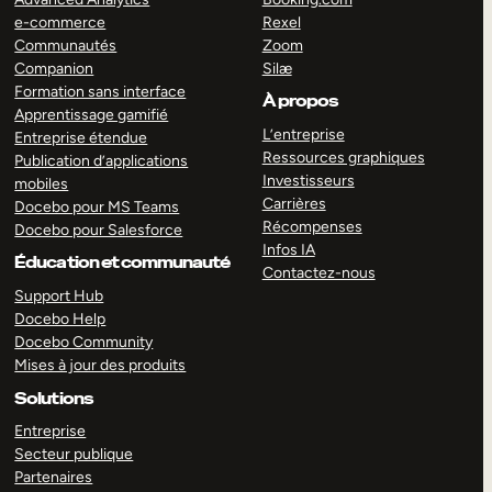
e-commerce
Rexel
Communautés
Zoom
Companion
Silæ
Formation sans interface
À propos
Apprentissage gamifié
L’entreprise
Entreprise étendue
Ressources graphiques
Publication d’applications
Investisseurs
mobiles
Carrières
Docebo pour MS Teams
Récompenses
Docebo pour Salesforce
Infos IA
Éducation et communauté
Contactez-nous
Support Hub
Docebo Help
Docebo Community
Mises à jour des produits
Solutions
Entreprise
Secteur publique
Partenaires