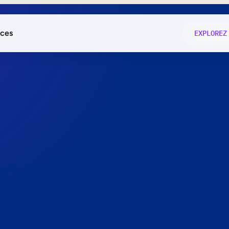
ces
EXPLOREZ
és
on fonctio
té
e
 preuve.