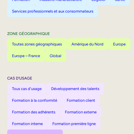
Services professionnels et aux consommateurs
ZONE GÉOGRAPHIQUE
Toutes zones géographiques
Amérique du Nord
Europe
Europe – France
Global
CAS D’USAGE
Tous cas d'usage
Développement des talents
Formation à la conformité
Formation client
Formation des adhérents
Formation externe
Formation interne
Formation première ligne