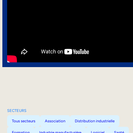
SECTEURS
Tous secteurs
Association
Distribution industrielle
Formation
Industrie manufacturière
Logiciel
Santé