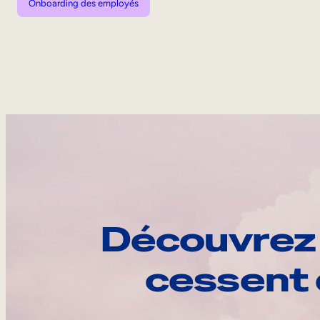
Onboarding des employés
Découvrez 
cessent 