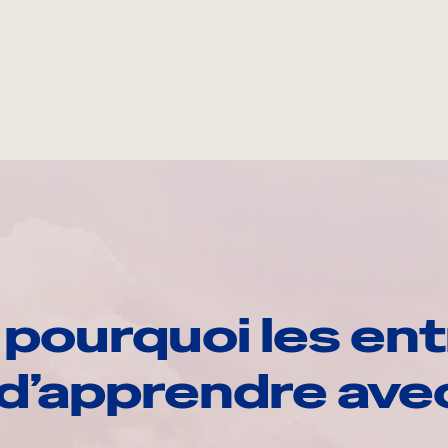
pourquoi les ent
d’apprendre av