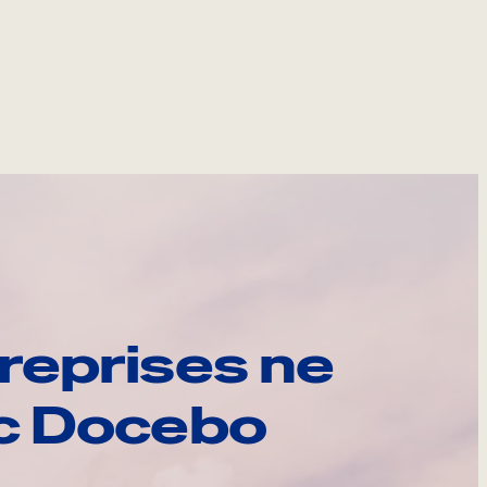
reprises ne
ec Docebo