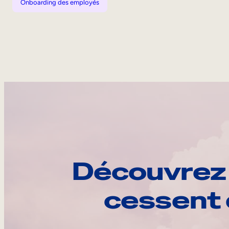
Onboarding des employés
Découvrez 
cessent 