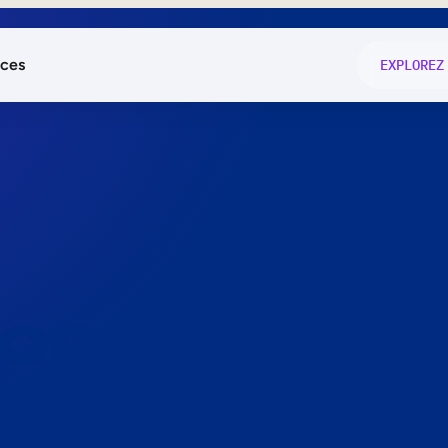
ces
EXPLOREZ
és
on fonctio
té
e
 preuve.