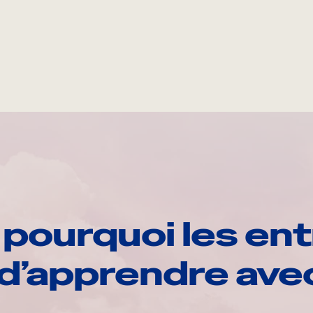
pourquoi les ent
d’apprendre av