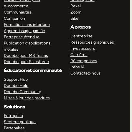
e-commerce
Rexel
Communautés
Zoom
Companion
Silæ
Formation sans interface
À propos
Apprentissage gamifié
L’entreprise
Entreprise étendue
Ressources graphiques
Publication d’applications
Investisseurs
mobiles
Carrières
Docebo pour MS Teams
Récompenses
Docebo pour Salesforce
Infos IA
Éducation et communauté
Contactez-nous
Support Hub
Docebo Help
Docebo Community
Mises à jour des produits
Solutions
Entreprise
Secteur publique
Partenaires