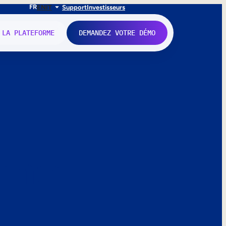
FR
EN
IT
Support
Investisseurs
 LA PLATEFORME
DEMANDEZ VOTRE DÉMO
nne.