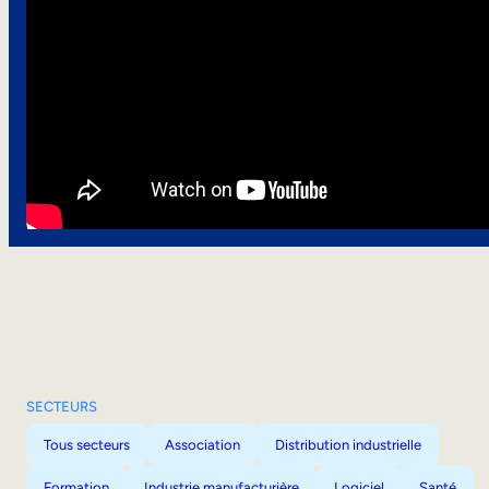
SECTEURS
Tous secteurs
Association
Distribution industrielle
Formation
Industrie manufacturière
Logiciel
Santé