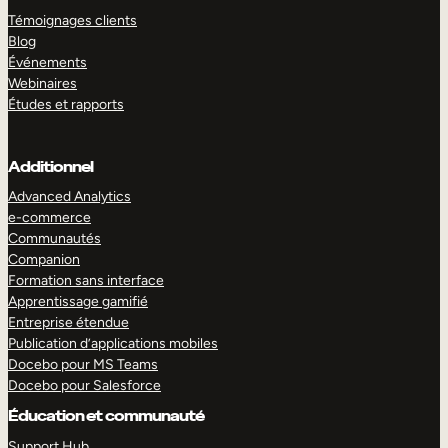
Témoignages clients
Blog
Événements
Webinaires
Études et rapports
Additionnel
Advanced Analytics
e-commerce
Communautés
Companion
Formation sans interface
Apprentissage gamifié
Entreprise étendue
Publication d’applications mobiles
Docebo pour MS Teams
Docebo pour Salesforce
Éducation et communauté
Support Hub