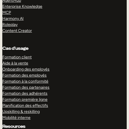
AgentHub
Enterprise Knowledge
MCP
Harmony AI
Roleplay
Content Creator
Cas d’usage
Formation client
Aide à la vente
Onboarding des employés
Formation des employés
Formation à la conformité
Formation des partenaires
Formation des adhérents
Formation première ligne
Planification des effectifs
Upskilling & reskilling
Mobilité interne
Resources