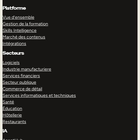
Platforme
Vue d’ensemble
Gestion de la formation
Skills Intelligence
Marché des contenus
Intégrations
Secteurs
Logiciels
Industrie manufacturiere
Services financiers
Secteur publique
Commerce de détail
Services informatiques et techniques
Santé
Éducation
Hôtellerie
Restaurants
IA