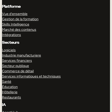
Platforme
Vue d’ensemble
Gestion de la formation
Skills Intelligence
Marché des contenus
Intégrations
Secteurs
Logiciels
Industrie manufacturiere
Services financiers
Secteur publique
Commerce de détail
Services informatiques et techniques
Santé
Éducation
Hôtellerie
Restaurants
IA