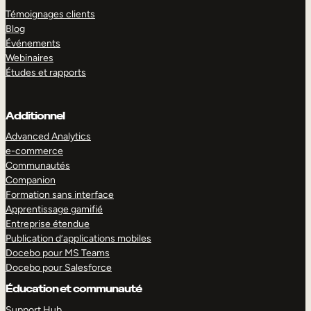
Témoignages clients
Blog
Événements
Webinaires
Études et rapports
Additionnel
Advanced Analytics
e-commerce
Communautés
Companion
Formation sans interface
Apprentissage gamifié
Entreprise étendue
Publication d’applications mobiles
Docebo pour MS Teams
Docebo pour Salesforce
Éducation et communauté
Support Hub