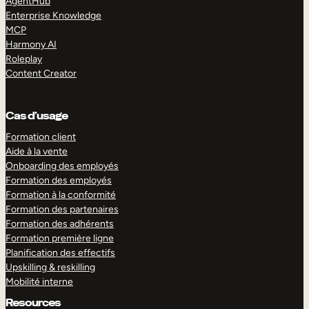
AgentHub
Enterprise Knowledge
MCP
Harmony AI
Roleplay
Content Creator
Cas d’usage
Formation client
Aide à la vente
Onboarding des employés
Formation des employés
Formation à la conformité
Formation des partenaires
Formation des adhérents
Formation première ligne
Planification des effectifs
Upskilling & reskilling
Mobilité interne
Resources