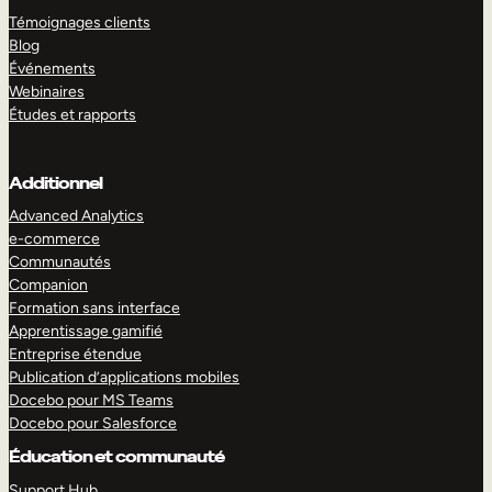
Témoignages clients
Blog
Événements
Webinaires
Études et rapports
Additionnel
Advanced Analytics
e-commerce
Communautés
Companion
Formation sans interface
Apprentissage gamifié
Entreprise étendue
Publication d’applications mobiles
Docebo pour MS Teams
Docebo pour Salesforce
Éducation et communauté
Support Hub