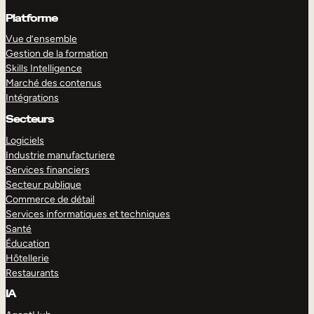
Platforme
Vue d’ensemble
Gestion de la formation
Skills Intelligence
Marché des contenus
Intégrations
Secteurs
Logiciels
Industrie manufacturiere
Services financiers
Secteur publique
Commerce de détail
Services informatiques et techniques
Santé
Éducation
Hôtellerie
Restaurants
IA