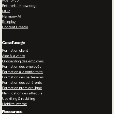
AgentHub
Enterprise Knowledge
MCP
Harmony AI
Roleplay
Content Creator
Cas d’usage
Formation client
Aide à la vente
Onboarding des employés
Formation des employés
Formation à la conformité
Formation des partenaires
Formation des adhérents
Formation première ligne
Planification des effectifs
Upskilling & reskilling
Mobilité interne
Resources